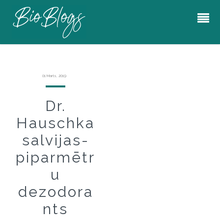
01 Marts, 2019
Dr.
Hauschka
salvijas-
piparmētr
u
dezodora
nts