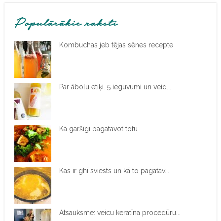
Populārākie raksti
Kombuchas jeb tējas sēnes recepte
Par ābolu etiķi. 5 ieguvumi un veid...
Kā garšīgi pagatavot tofu
Kas ir ghī sviests un kā to pagatav...
Atsauksme: veicu keratīna procedūru...