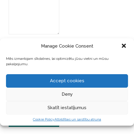
Manage Cookie Consent
Mēs izmantojam sīkdatnes, lai optimizētu jūsu vietni un mūsu
pakalpojumu.
SAGLABĀJIET MANU VĀRDU,
E-PASTA ADRESI UN VIETNI
Accept cookies
ŠAJĀ PĀRLŪKPROGRAMMĀ
NĀKAMAJAI REIZEI, KAD
Deny
VĒLĒŠOS PIEVIENOT
KOMENTĀRU.
Skatīt iestatījumus
Cookie Policy
Atbildības un saistību atruna