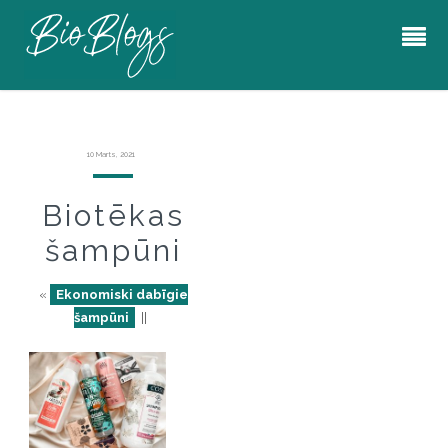
10 Marts, 2021
Biotēkas
šampūni
«
Ekonomiski dabīgie
šampūni
||