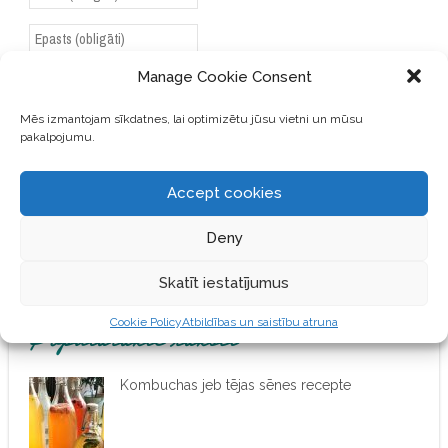
Manage Cookie Consent
SAGLABĀJIET MANU VĀRDU,
E-PASTA ADRESI UN VIETNI
Mēs izmantojam sīkdatnes, lai optimizētu jūsu vietni un mūsu
ŠAJĀ PĀRLŪKPROGRAMMĀ
pakalpojumu.
NĀKAMAJAI REIZEI, KAD
VĒLĒŠOS PIEVIENOT
Accept cookies
KOMENTĀRU.
Deny
Skatīt iestatījumus
Cookie Policy
Atbildības un saistību atruna
Populārākie raksti
Kombuchas jeb tējas sēnes recepte