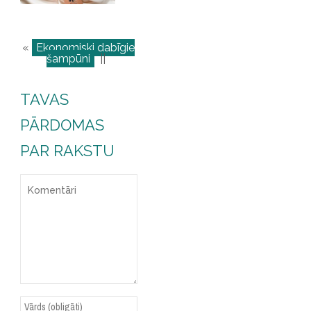
«
Ekonomiski dabīgie
šampūni
||
TAVAS
PĀRDOMAS
PAR RAKSTU