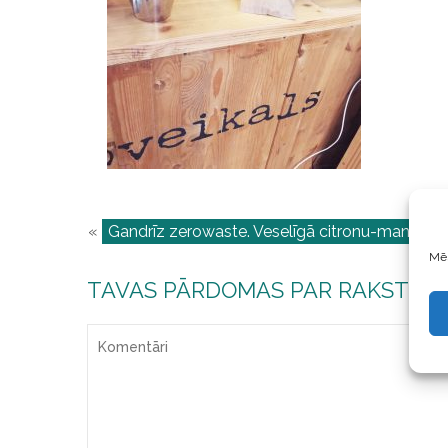
«
Gandrīz zerowaste. Veselīgā citronu-mandeļu
Mēs
TAVAS PĀRDOMAS PAR RAKSTU