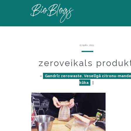
15 Aprīlis, 2019
zeroveikals produk
«
Gandrīz zerowaste. Veselīgā citronu-mande
kūka
||