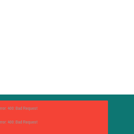
rror: 400: Bad Request
rror: 400: Bad Request