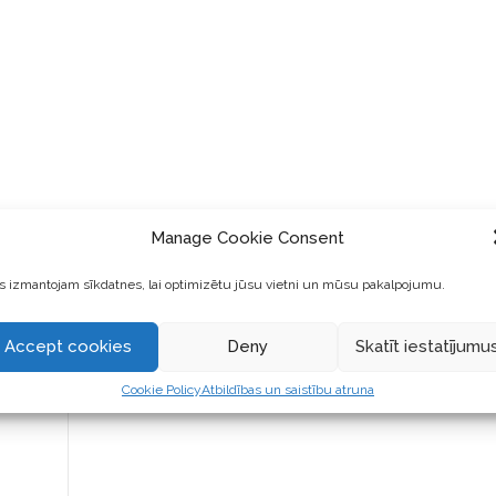
Manage Cookie Consent
 kūka
||
 izmantojam sīkdatnes, lai optimizētu jūsu vietni un mūsu pakalpojumu.
Accept cookies
Deny
Skatīt iestatījumu
Cookie Policy
Atbildības un saistību atruna