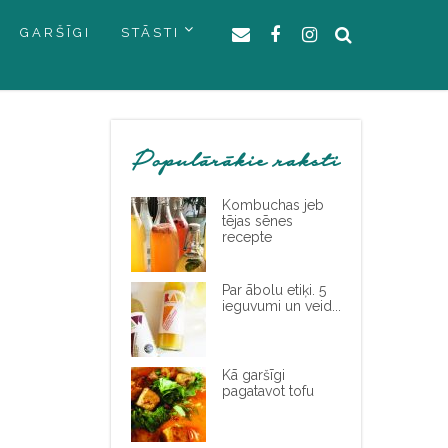
GARŠĪGI
STĀSTI
Populārākie raksti
Kombuchas jeb
tējas sēnes
recepte
Par ābolu etiķi. 5
ieguvumi un veid...
Kā garšīgi
pagatavot tofu