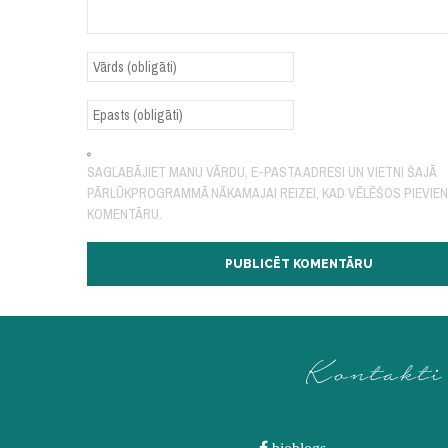
SAGLABĀJIET MANU VĀRDU, E-PASTA ADRESI UN VIETNI ŠAJĀ
PĀRLŪKPROGRAMMĀ NĀKAMAJAI REIZEI, KAD VĒLĒŠOS PIEVIE
KOMENTĀRU.
Kontakti