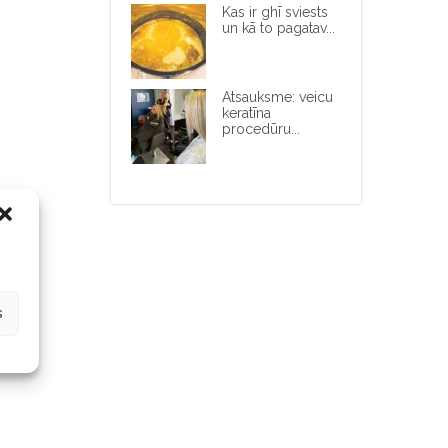
Kas ir ghī sviests
un kā to pagatav...
Atsauksme: veicu
keratīna
procedūru...
s