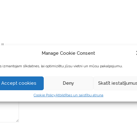
||
Manage Cookie Consent
 izmantojam sīkdatnes, lai optimizētu jūsu vietni un mūsu pakalpojumu.
Accept cookies
Deny
Skatīt iestatījumu
Cookie Policy
Atbildības un saistību atruna