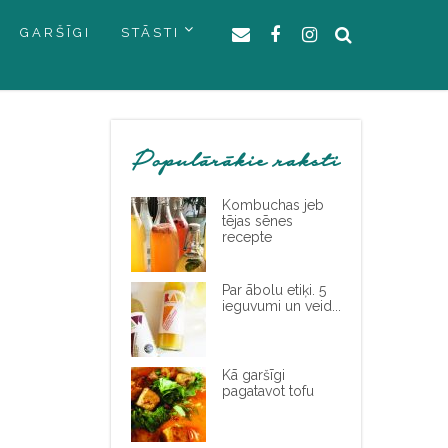
GARŠĪGI
STĀSTI
Populārākie raksti
Kombuchas jeb
tējas sēnes
recepte
Par ābolu etiķi. 5
ieguvumi un veid...
Kā garšīgi
pagatavot tofu