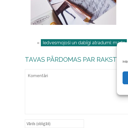
«
Iedvesmojoši un dabīgi atradumi: marts
TAVAS PĀRDOMAS PAR RAKSTU
Mēs