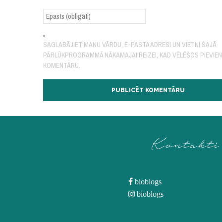
SAGLABĀJIET MANU VĀRDU, E-PASTA ADRESI UN VIETNI ŠAJĀ
PĀRLŪKPROGRAMMĀ NĀKAMAJAI REIZEI, KAD VĒLĒŠOS PIEVIE
KOMENTĀRU.
Kontakti
bioblogs
bioblogs