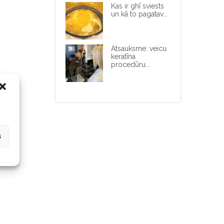
Kas ir ghī sviests
un kā to pagatav...
Atsauksme: veicu
keratīna
procedūru...
s