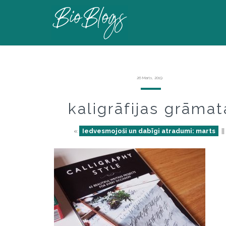
26 Marts, 2019
kaligrāfijas grāmat
«
Iedvesmojoši un dabīgi atradumi: marts
|