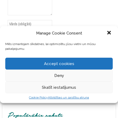
Manage Cookie Consent
Mēs izmantojam sīkdatnes, lai optimizētu jūsu vietni un mūsu
pakalpojumu.
SAGLABĀJIET MANU VĀRDU,
E-PASTA ADRESI UN VIETNI
ŠAJĀ PĀRLŪKPROGRAMMĀ
Accept cookies
NĀKAMAJAI REIZEI, KAD
VĒLĒŠOS PIEVIENOT
Deny
KOMENTĀRU.
Skatīt iestatījumus
Cookie Policy
Atbildības un saistību atruna
Populārākie raksti