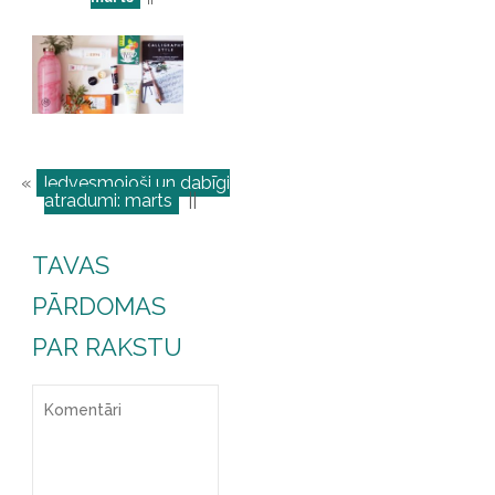
«
Iedvesmojoši un dabīgi
atradumi: marts
||
TAVAS
PĀRDOMAS
PAR RAKSTU