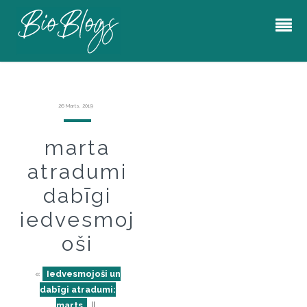
26 Marts, 2019
marta
atradumi
dabīgi
iedvesmoj
oši
«
Iedvesmojoši un
dabīgi atradumi:
marts
||