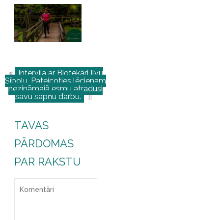
«
Intervija ar Biotekāri Ilvu
Sīpolu. Pateicoties lēcienam
nezināmajā esmu atradusi
savu sapņu darbu.
||
TAVAS
PĀRDOMAS
PAR RAKSTU