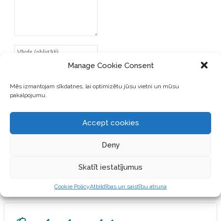
Manage Cookie Consent
Mēs izmantojam sīkdatnes, lai optimizētu jūsu vietni un mūsu
pakalpojumu.
SAGLABĀJIET MANU VĀRDU,
E-PASTA ADRESI UN VIETNI
ŠAJĀ PĀRLŪKPROGRAMMĀ
Accept cookies
NĀKAMAJAI REIZEI, KAD
VĒLĒŠOS PIEVIENOT
Deny
KOMENTĀRU.
Skatīt iestatījumus
Cookie Policy
Atbildības un saistību atruna