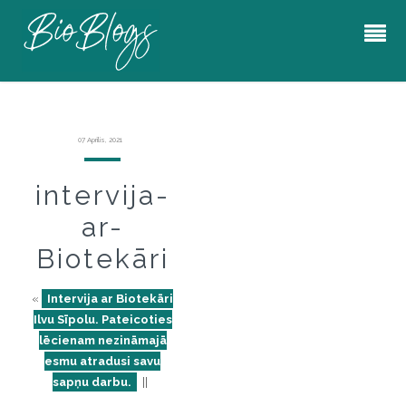
07 Aprīlis, 2021
intervija-
ar-
Biotekāri
«
Intervija ar Biotekāri
Ilvu Sīpolu. Pateicoties
lēcienam nezināmajā
esmu atradusi savu
sapņu darbu.
||