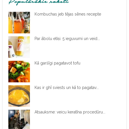
Populārākie raksti
Kombuchas jeb tējas sēnes recepte
Par ābolu etiķi. 5 ieguvumi un veid...
Kā garšīgi pagatavot tofu
Kas ir ghī sviests un kā to pagatav...
Atsauksme: veicu keratīna procedūru...