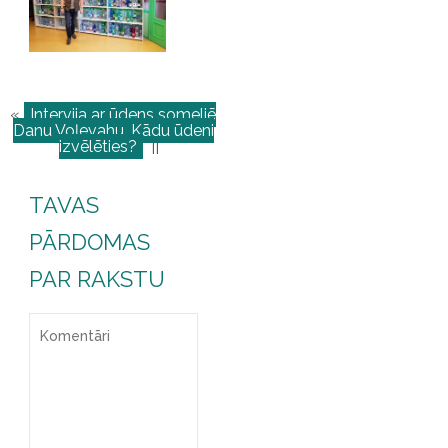
«
Intervija ar ūdens someljē
Danu Voļevahu. Kādu ūdeni
izvēlēties?
||
TAVAS
PĀRDOMAS
PAR RAKSTU