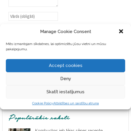
Manage Cookie Consent
Mēs izmantojam sīkdatnes, lai optimizētu jūsu vietni un mūsu
SAGLABĀJIET MANU VĀRDU,
pakalpojumu.
E-PASTA ADRESI UN VIETNI
ŠAJĀ PĀRLŪKPROGRAMMĀ
NĀKAMAJAI REIZEI, KAD
Accept cookies
VĒLĒŠOS PIEVIENOT
KOMENTĀRU.
Deny
Skatīt iestatījumus
Cookie Policy
Atbildības un saistību atruna
Populārākie raksti
Kombuchas jeb tējas sēnes recepte