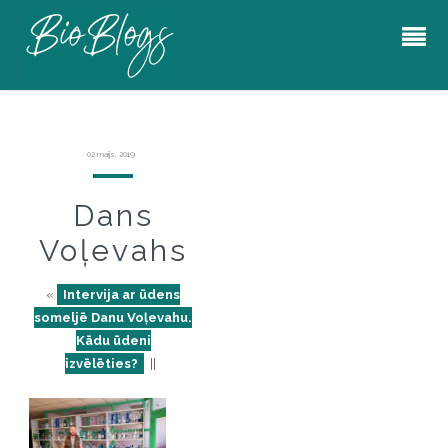
02 maijs, 2019
Dans
Voļevahs
«
Intervija ar ūdens
someljē Danu Voļevahu.
Kādu ūdeni
izvēlēties?
||