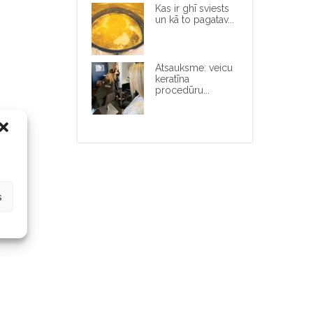
Kas ir ghī sviests
un kā to pagatav...
Atsauksme: veicu
keratīna
procedūru...
s