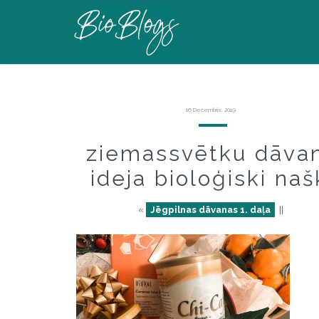
16 Decembris, 2019
ziemassvētku dāva
ideja bioloģiski naš
«
Jēgpilnas dāvanas 1. daļa
||