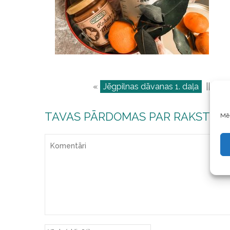
«
Jēgpilnas dāvanas 1. daļa
||
TAVAS PĀRDOMAS PAR RAKSTU
Mēs