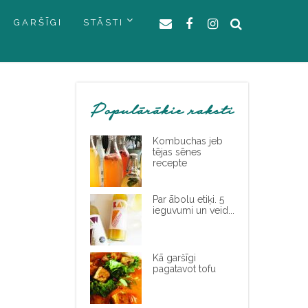
GARŠĪGI
STĀSTI
Populārākie raksti
Kombuchas jeb
tējas sēnes
recepte
Par ābolu etiķi. 5
ieguvumi un veid...
Kā garšīgi
pagatavot tofu