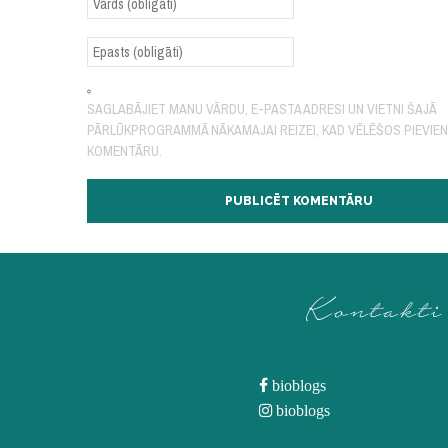
SAGLABĀJIET MANU VĀRDU, E-PASTA ADRESI UN VIETNI ŠAJĀ
PĀRLŪKPROGRAMMĀ NĀKAMAJAI REIZEI, KAD VĒLĒŠOS PIEVIE
KOMENTĀRU.
Kontakti
bioblogs
bioblogs