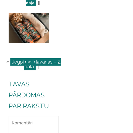
daļa
||
«
Jēgpilnas dāvanas – 2.
daļa
||
TAVAS
PĀRDOMAS
PAR RAKSTU