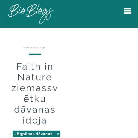
18 Decembris, 2019
Faith in
Nature
ziemassv
ētku
dāvanas
ideja
«
Jēgpilnas dāvanas – 2.