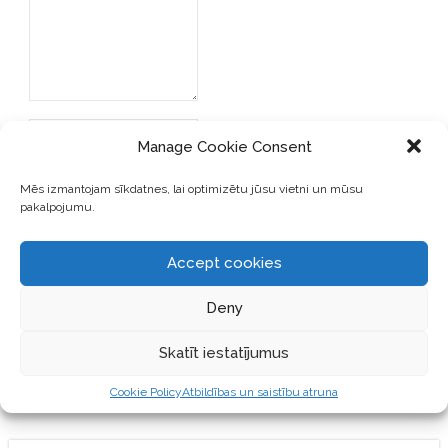
Manage Cookie Consent
Mēs izmantojam sīkdatnes, lai optimizētu jūsu vietni un mūsu
pakalpojumu.
SAGLABĀJIET MANU VĀRDU,
E-PASTA ADRESI UN VIETNI
Accept cookies
ŠAJĀ PĀRLŪKPROGRAMMĀ
NĀKAMAJAI REIZEI, KAD
Deny
VĒLĒŠOS PIEVIENOT
KOMENTĀRU.
Skatīt iestatījumus
Cookie Policy
Atbildības un saistību atruna