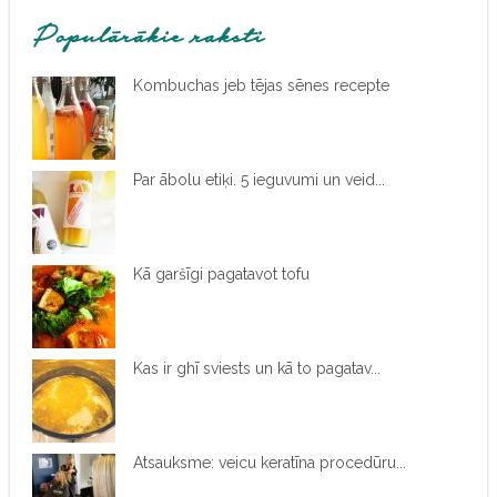
Populārākie raksti
Kombuchas jeb tējas sēnes recepte
Par ābolu etiķi. 5 ieguvumi un veid...
Kā garšīgi pagatavot tofu
Kas ir ghī sviests un kā to pagatav...
Atsauksme: veicu keratīna procedūru...