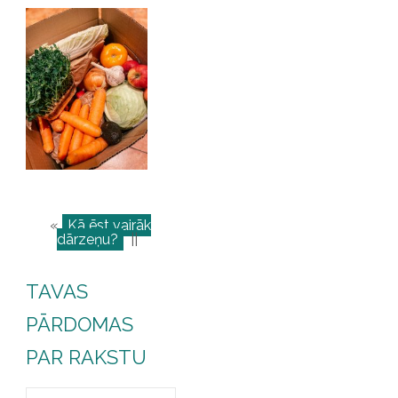
«
Kā ēst vairāk
dārzeņu?
||
TAVAS
PĀRDOMAS
PAR RAKSTU