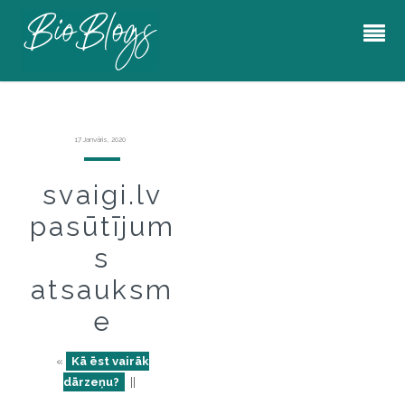
17 Janvāris, 2020
svaigi.lv
pasūtījum
s
atsauksm
e
«
Kā ēst vairāk
dārzeņu?
||