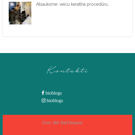
Atsauksme: veicu keratīna procedūru...
Kontakti
bioblogs
bioblogs
Error: 400: Bad Request