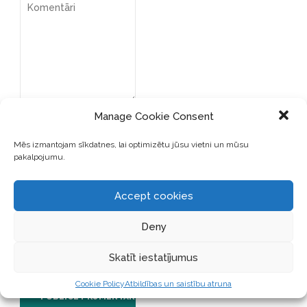
Manage Cookie Consent
Mēs izmantojam sīkdatnes, lai optimizētu jūsu vietni un mūsu
pakalpojumu.
SAGLABĀJIET MANU VĀRDU,
Accept cookies
E-PASTA ADRESI UN VIETNI
ŠAJĀ PĀRLŪKPROGRAMMĀ
Deny
NĀKAMAJAI REIZEI, KAD
VĒLĒŠOS PIEVIENOT
Skatīt iestatījumus
KOMENTĀRU.
Cookie Policy
Atbildības un saistību atruna