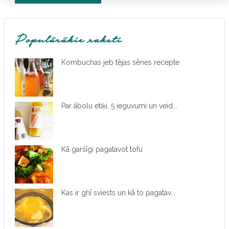
Populārākie raksti
Kombuchas jeb tējas sēnes recepte
Par ābolu etiķi. 5 ieguvumi un veid...
Kā garšīgi pagatavot tofu
Kas ir ghī sviests un kā to pagatav...