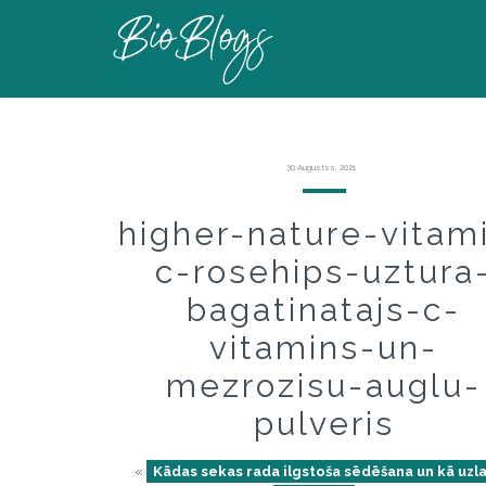
30 Augustss, 2021
higher-nature-vitam
c-rosehips-uztura
bagatinatajs-c-
vitamins-un-
mezrozisu-auglu-
pulveris
«
Kādas sekas rada ilgstoša sēdēšana un kā uzl