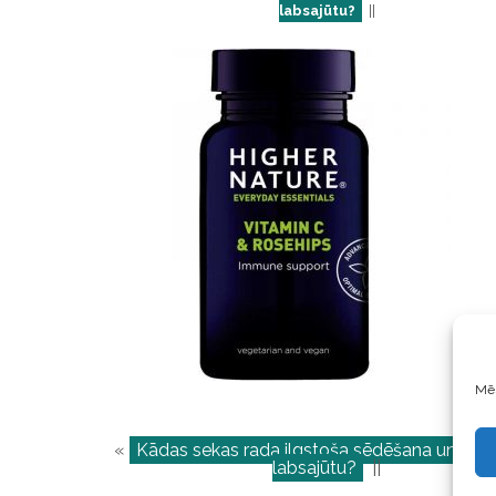
labsajūtu?
||
Mēs
«
Kādas sekas rada ilgstoša sēdēšana un kā u
labsajūtu?
||