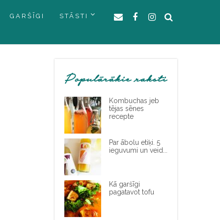
GARŠĪGI
STĀSTI
Populārākie raksti
Kombuchas jeb
tējas sēnes
recepte
Par ābolu etiķi. 5
ieguvumi un veid...
Kā garšīgi
pagatavot tofu