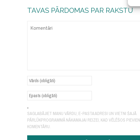
TAVAS PĀRDOMAS PAR RAKSTU
SAGLABĀJIET MANU VĀRDU, E-PASTA ADRESI UN VIETNI ŠAJĀ
PĀRLŪKPROGRAMMĀ NĀKAMAJAI REIZEI, KAD VĒLĒŠOS PIEVIE
KOMENTĀRU.