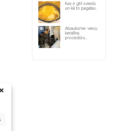
Kas ir ghī sviests
un kā to pagatav...
Atsauksme: veicu
keratīna
procedūru...
s