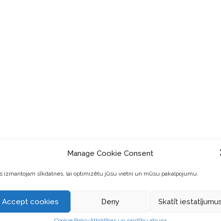
Manage Cookie Consent
 izmantojam sīkdatnes, lai optimizētu jūsu vietni un mūsu pakalpojumu.
zlabot
Accept cookies
Deny
Skatīt iestatījumu
Cookie Policy
Atbildības un saistību atruna