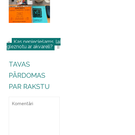
«
Kas nepieciešams, lai
gleznotu ar akvareli?
||
TAVAS
PĀRDOMAS
PAR RAKSTU