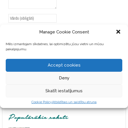
Manage Cookie Consent
Mēs izmantojam sīkdatnes, lai optimizētu jūsu vietni un mūsu
SAGLABĀJIET MANU VĀRDU,
pakalpojumu.
E-PASTA ADRESI UN VIETNI
ŠAJĀ PĀRLŪKPROGRAMMĀ
NĀKAMAJAI REIZEI, KAD
Accept cookies
VĒLĒŠOS PIEVIENOT
KOMENTĀRU.
Deny
Skatīt iestatījumus
Cookie Policy
Atbildības un saistību atruna
Populārākie raksti