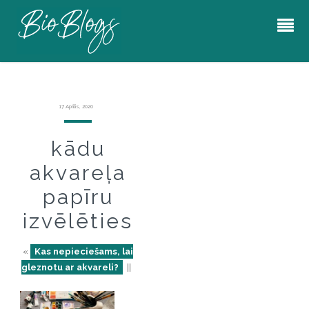
17 Aprīlis, 2020
kādu
akvareļa
papīru
izvēlēties
«
Kas nepieciešams, lai
gleznotu ar akvareli?
||