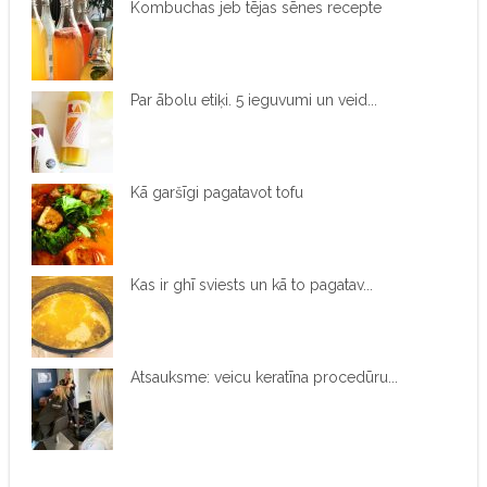
Kombuchas jeb tējas sēnes recepte
Par ābolu etiķi. 5 ieguvumi un veid...
Kā garšīgi pagatavot tofu
Kas ir ghī sviests un kā to pagatav...
Atsauksme: veicu keratīna procedūru...