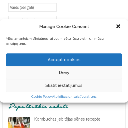
Manage Cookie Consent
SAGLABĀJIET MANU VĀRDU,
Mēs izmantojam sīkdatnes, lai optimizētu jūsu vietni un mūsu
E-PASTA ADRESI UN VIETNI
pakalpojumu.
ŠAJĀ PĀRLŪKPROGRAMMĀ
NĀKAMAJAI REIZEI, KAD
VĒLĒŠOS PIEVIENOT
Accept cookies
KOMENTĀRU.
Deny
Skatīt iestatījumus
Cookie Policy
Atbildības un saistību atruna
Populārākie raksti
Kombuchas jeb tējas sēnes recepte