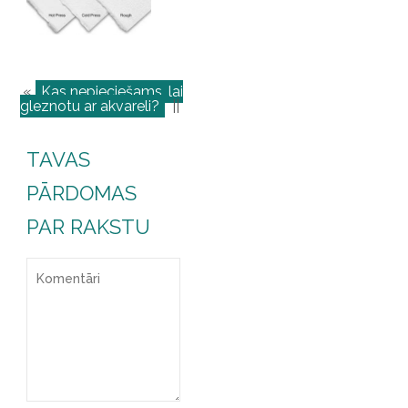
«
Kas nepieciešams, lai
gleznotu ar akvareli?
||
TAVAS
PĀRDOMAS
PAR RAKSTU