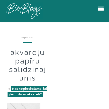
17 Aprīlis, 2020
akvareļu
papīru
salīdzināj
ums
«
Kas nepieciešams, lai
gleznotu ar akvareli?
||