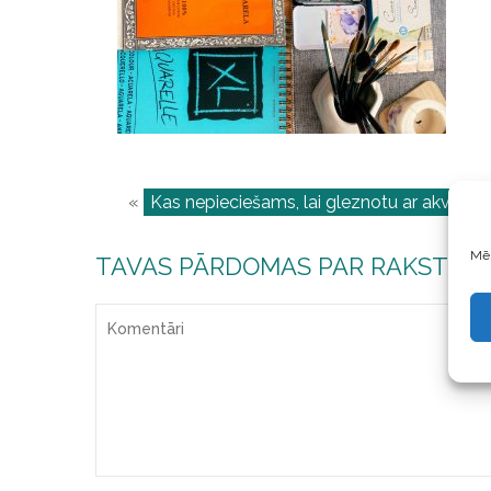
«
Kas nepieciešams, lai gleznotu ar akvareli
Mēs
TAVAS PĀRDOMAS PAR RAKSTU