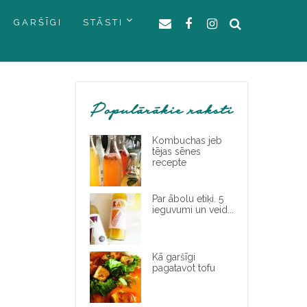
GARŠĪGI
STĀSTI
Populārākie raksti
Kombuchas jeb
tējas sēnes
recepte
Par ābolu etiķi. 5
ieguvumi un veid...
Kā garšīgi
pagatavot tofu