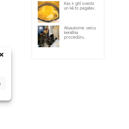
Kas ir ghī sviests
un kā to pagatav...
Atsauksme: veicu
keratīna
procedūru...
s