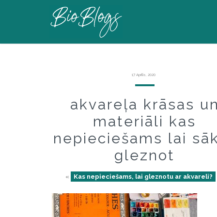
17 Aprīlis, 2020
akvareļa krāsas u
materiāli kas
nepieciešams lai sā
gleznot
«
Kas nepieciešams, lai gleznotu ar akvareli?