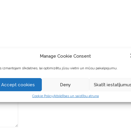
?
||
Manage Cookie Consent
 izmantojam sīkdatnes, lai optimizētu jūsu vietni un mūsu pakalpojumu.
Accept cookies
Deny
Skatīt iestatījumu
Cookie Policy
Atbildības un saistību atruna