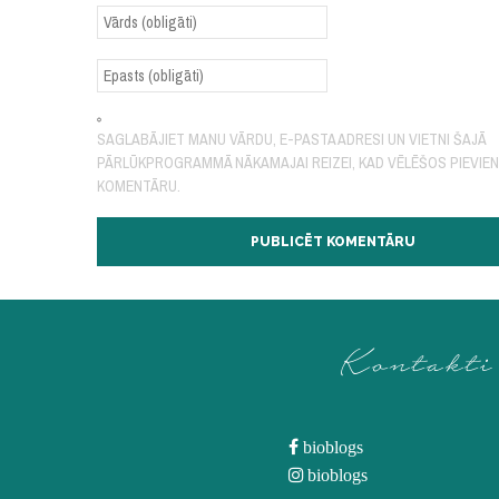
SAGLABĀJIET MANU VĀRDU, E-PASTA ADRESI UN VIETNI ŠAJĀ
PĀRLŪKPROGRAMMĀ NĀKAMAJAI REIZEI, KAD VĒLĒŠOS PIEVIE
KOMENTĀRU.
Kontakti
bioblogs
bioblogs