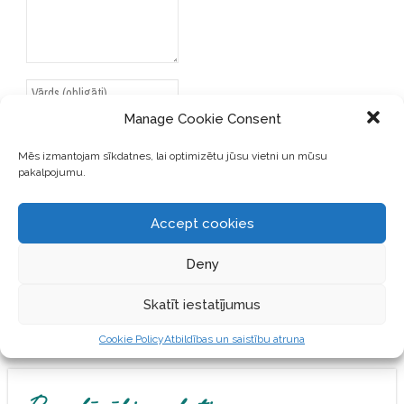
Manage Cookie Consent
Mēs izmantojam sīkdatnes, lai optimizētu jūsu vietni un mūsu
pakalpojumu.
SAGLABĀJIET MANU VĀRDU,
E-PASTA ADRESI UN VIETNI
ŠAJĀ PĀRLŪKPROGRAMMĀ
Accept cookies
NĀKAMAJAI REIZEI, KAD
VĒLĒŠOS PIEVIENOT
Deny
KOMENTĀRU.
Skatīt iestatījumus
Cookie Policy
Atbildības un saistību atruna