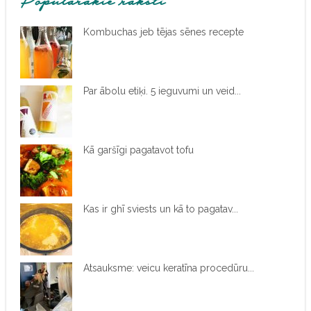
Populārākie raksti
Kombuchas jeb tējas sēnes recepte
Par ābolu etiķi. 5 ieguvumi un veid...
Kā garšīgi pagatavot tofu
Kas ir ghī sviests un kā to pagatav...
Atsauksme: veicu keratīna procedūru...