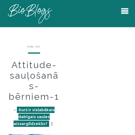
02 jūlijs, 2021
Attitude-
sauļošanā
s-
bērniem-1
«
Kurš ir vislabākais
dabīgais saules
aizsarglīdzeklis?
||