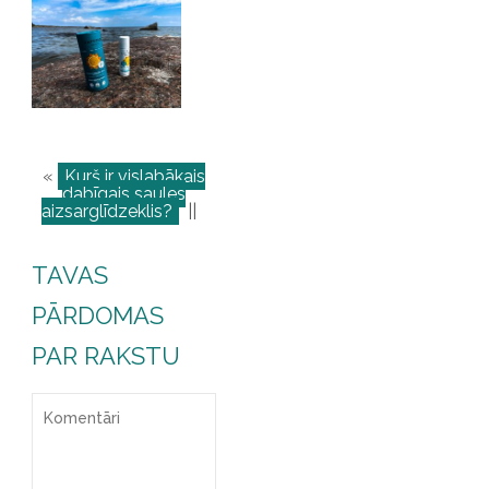
«
Kurš ir vislabākais
dabīgais saules
aizsarglīdzeklis?
||
TAVAS
PĀRDOMAS
PAR RAKSTU