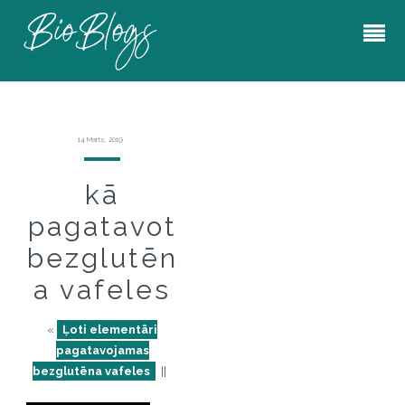
14 Marts, 2019
kā
pagatavot
bezglutēn
a vafeles
«
Ļoti elementāri
pagatavojamas
bezglutēna vafeles
||