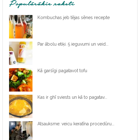
Populārākie raksti
Kombuchas jeb tējas sēnes recepte
Par ābolu etiķi. 5 ieguvumi un veid...
Kā garšīgi pagatavot tofu
Kas ir ghī sviests un kā to pagatav...
Atsauksme: veicu keratīna procedūru...