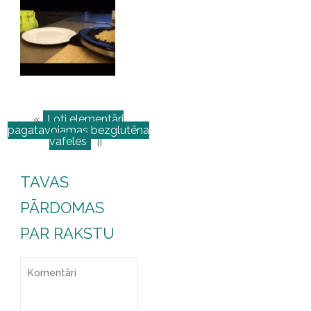
«
Ļoti elementāri
pagatavojamas bezglutēna
vafeles
||
TAVAS
PĀRDOMAS
PAR RAKSTU