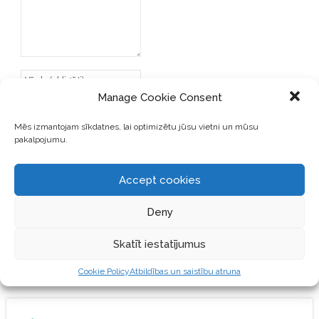
Manage Cookie Consent
Mēs izmantojam sīkdatnes, lai optimizētu jūsu vietni un mūsu
pakalpojumu.
SAGLABĀJIET MANU VĀRDU,
E-PASTA ADRESI UN VIETNI
Accept cookies
ŠAJĀ PĀRLŪKPROGRAMMĀ
NĀKAMAJAI REIZEI, KAD
VĒLĒŠOS PIEVIENOT
Deny
KOMENTĀRU.
Skatīt iestatījumus
Cookie Policy
Atbildības un saistību atruna