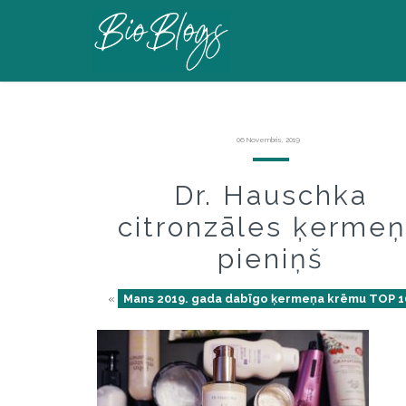
06 Novembris, 2019
Dr. Hauschka
citronzāles ķerme
pieniņš
«
Mans 2019. gada dabīgo ķermeņa krēmu TOP 1