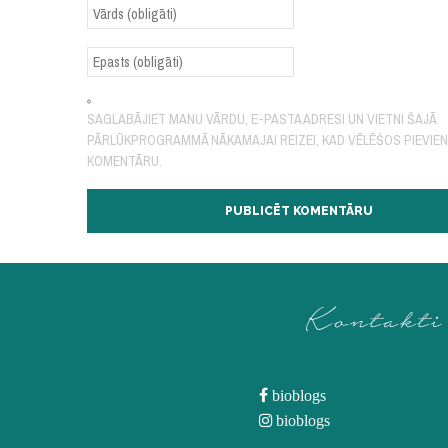
SAGLABĀJIET MANU VĀRDU, E-PASTA ADRESI UN VIETNI ŠAJĀ
PĀRLŪKPROGRAMMĀ NĀKAMAJAI REIZEI, KAD VĒLĒŠOS PIEVIE
KOMENTĀRU.
Kontakti
bioblogs
bioblogs