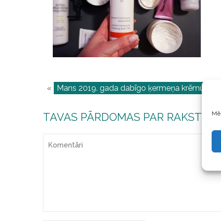
«
Mans 2019. gada dabīgo ķermeņa krēmu TOP
Mēs
TAVAS PĀRDOMAS PAR RAKSTU