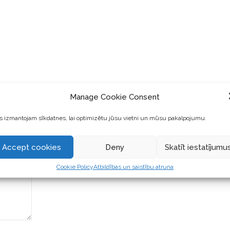
 10
||
Manage Cookie Consent
 izmantojam sīkdatnes, lai optimizētu jūsu vietni un mūsu pakalpojumu.
Accept cookies
Deny
Skatīt iestatījumu
Cookie Policy
Atbildības un saistību atruna