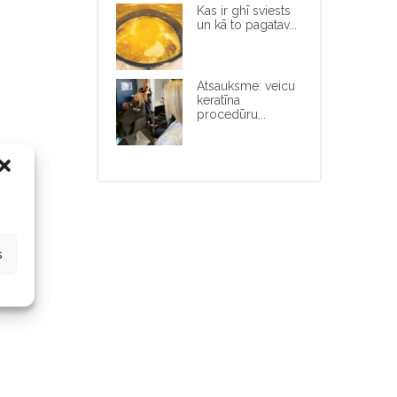
Kas ir ghī sviests
un kā to pagatav...
Atsauksme: veicu
keratīna
procedūru...
s