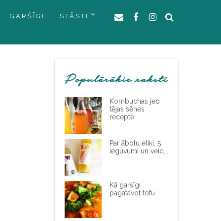
GARŠĪGI
STĀSTI
Populārākie raksti
Kombuchas jeb
tējas sēnes
recepte
Par ābolu etiķi. 5
ieguvumi un veid...
Kā garšīgi
pagatavot tofu