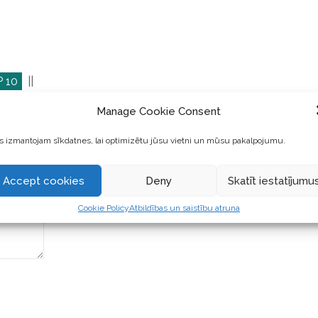
 10
||
Manage Cookie Consent
 izmantojam sīkdatnes, lai optimizētu jūsu vietni un mūsu pakalpojumu.
Accept cookies
Deny
Skatīt iestatījumu
Cookie Policy
Atbildības un saistību atruna