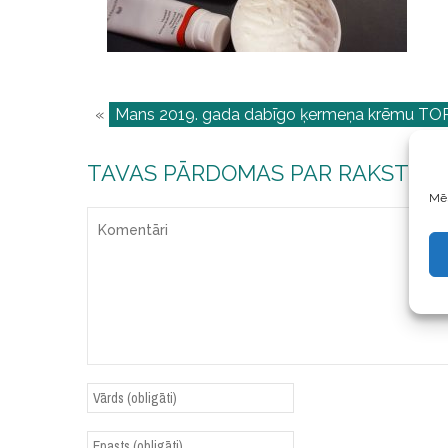
«
Mans 2019. gada dabīgo ķermeņa krēmu TOP
TAVAS PĀRDOMAS PAR RAKSTU
Mēs