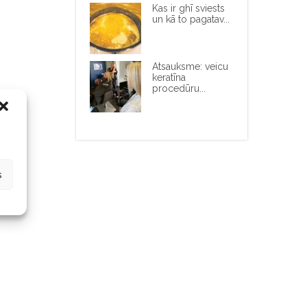
Kas ir ghī sviests
un kā to pagatav...
Atsauksme: veicu
keratīna
procedūru...
s