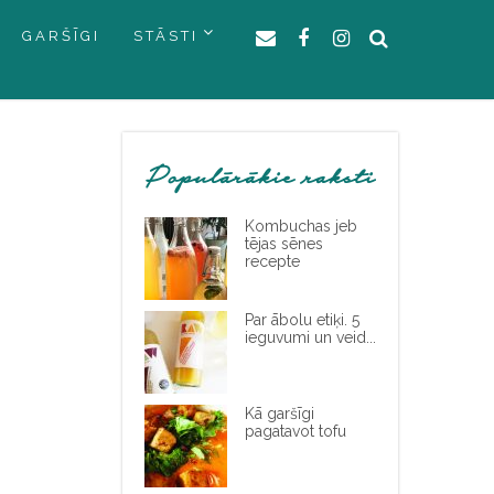
GARŠĪGI
STĀSTI
Populārākie raksti
Kombuchas jeb
tējas sēnes
recepte
Par ābolu etiķi. 5
ieguvumi un veid...
Kā garšīgi
pagatavot tofu