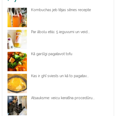
Kombuchas jeb tējas sēnes recepte
Par ābolu etiķi. 5 ieguvumi un veid...
Kā garšīgi pagatavot tofu
Kas ir ghī sviests un kā to pagatav...
Atsauksme: veicu keratīna procedūru...