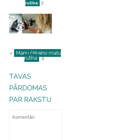
rutīna
||
«
Manu čirkaino matu
rutīna
||
TAVAS
PĀRDOMAS
PAR RAKSTU