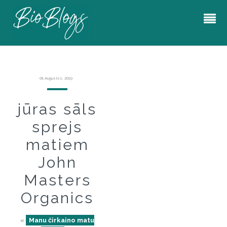
08 Augustss, 2019
jūras sāls
sprejs
matiem
John
Masters
Organics
«
Manu čirkaino matu