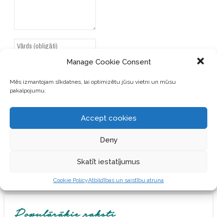
Manage Cookie Consent
Mēs izmantojam sīkdatnes, lai optimizētu jūsu vietni un mūsu
pakalpojumu.
SAGLABĀJIET MANU VĀRDU,
E-PASTA ADRESI UN VIETNI
ŠAJĀ PĀRLŪKPROGRAMMĀ
Accept cookies
NĀKAMAJAI REIZEI, KAD
VĒLĒŠOS PIEVIENOT
Deny
KOMENTĀRU.
Skatīt iestatījumus
Cookie Policy
Atbildības un saistību atruna
Populārākie raksti