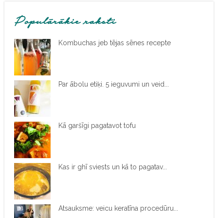
Populārākie raksti
Kombuchas jeb tējas sēnes recepte
Par ābolu etiķi. 5 ieguvumi un veid...
Kā garšīgi pagatavot tofu
Kas ir ghī sviests un kā to pagatav...
Atsauksme: veicu keratīna procedūru...