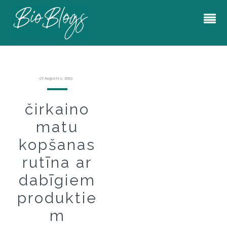
07 Augustss, 2019
čirkaino
matu
kopšanas
rutīna ar
dabīgiem
produktie
m