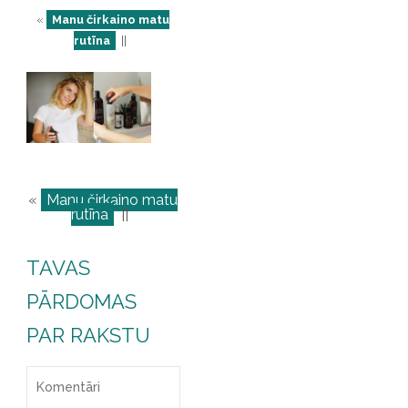
«
Manu čirkaino matu
rutīna
||
«
Manu čirkaino matu
rutīna
||
TAVAS
PĀRDOMAS
PAR RAKSTU