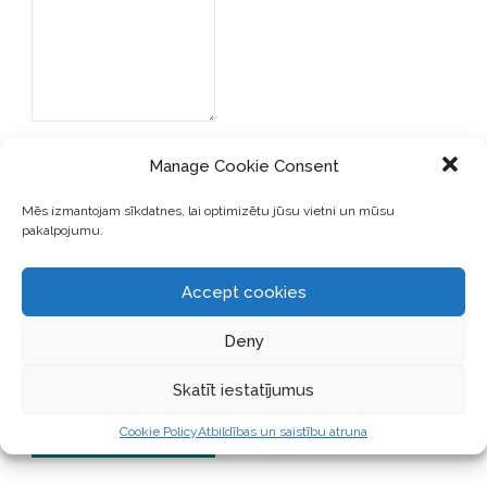
Manage Cookie Consent
Mēs izmantojam sīkdatnes, lai optimizētu jūsu vietni un mūsu
pakalpojumu.
SAGLABĀJIET MANU VĀRDU,
E-PASTA ADRESI UN VIETNI
Accept cookies
ŠAJĀ PĀRLŪKPROGRAMMĀ
NĀKAMAJAI REIZEI, KAD
Deny
VĒLĒŠOS PIEVIENOT
KOMENTĀRU.
Skatīt iestatījumus
Cookie Policy
Atbildības un saistību atruna