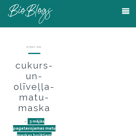
18 Marts, 2021
cukurs-
un-
olīveļļa-
matu-
maska
«
3 mājās
pagatavojamas matu
maskas bojātiem