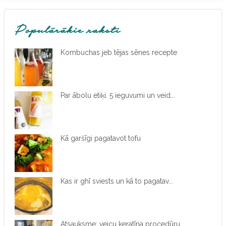
Populārākie raksti
Kombuchas jeb tējas sēnes recepte
Par ābolu etiķi. 5 ieguvumi un veid...
Kā garšīgi pagatavot tofu
Kas ir ghī sviests un kā to pagatav...
Atsauksme: veicu keratīna procedūru...