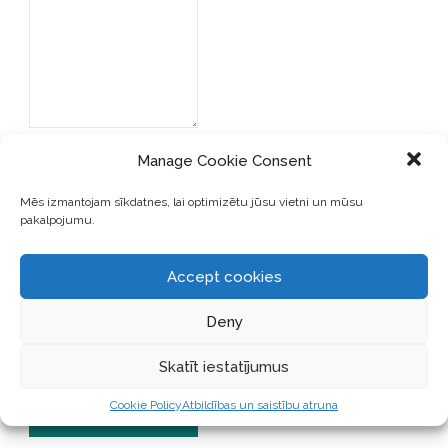
Manage Cookie Consent
Mēs izmantojam sīkdatnes, lai optimizētu jūsu vietni un mūsu
pakalpojumu.
SAGLABĀJIET MANU VĀRDU,
Accept cookies
E-PASTA ADRESI UN VIETNI
ŠAJĀ PĀRLŪKPROGRAMMĀ
Deny
NĀKAMAJAI REIZEI, KAD
VĒLĒŠOS PIEVIENOT
KOMENTĀRU.
Skatīt iestatījumus
Cookie Policy
Atbildības un saistību atruna