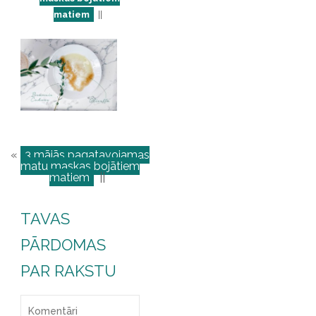
matiem
||
«
3 mājās pagatavojamas
matu maskas bojātiem
matiem
||
TAVAS
PĀRDOMAS
PAR RAKSTU