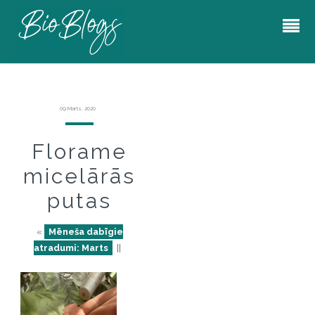
09 Marts, 2020
Florame
micelārās
putas
«
Mēneša dabīgie
atradumi: Marts
||