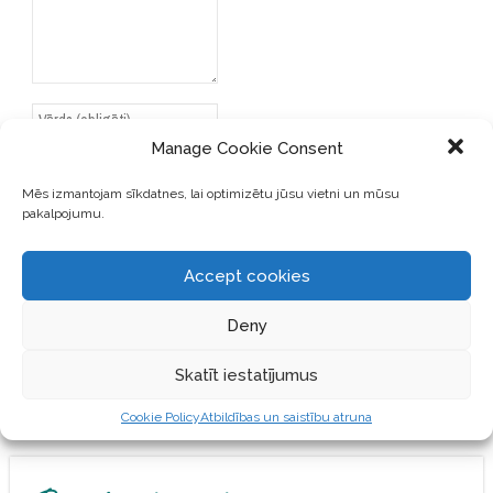
Manage Cookie Consent
Mēs izmantojam sīkdatnes, lai optimizētu jūsu vietni un mūsu
pakalpojumu.
SAGLABĀJIET MANU VĀRDU,
E-PASTA ADRESI UN VIETNI
ŠAJĀ PĀRLŪKPROGRAMMĀ
Accept cookies
NĀKAMAJAI REIZEI, KAD
VĒLĒŠOS PIEVIENOT
Deny
KOMENTĀRU.
Skatīt iestatījumus
Cookie Policy
Atbildības un saistību atruna