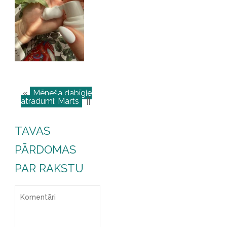
«
Mēneša dabīgie
atradumi: Marts
||
TAVAS
PĀRDOMAS
PAR RAKSTU