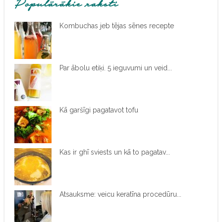
Populārākie raksti
Kombuchas jeb tējas sēnes recepte
Par ābolu etiķi. 5 ieguvumi un veid...
Kā garšīgi pagatavot tofu
Kas ir ghī sviests un kā to pagatav...
Atsauksme: veicu keratīna procedūru...