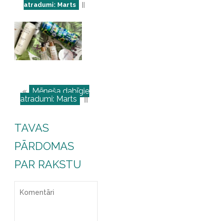
atradumi: Marts
||
«
Mēneša dabīgie
atradumi: Marts
||
TAVAS
PĀRDOMAS
PAR RAKSTU