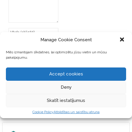
Manage Cookie Consent
Mēs izmantojam sīkdatnes, lai optimizētu jūsu vietni un mūsu
pakalpojumu.
SAGLABĀJIET MANU VĀRDU,
E-PASTA ADRESI UN VIETNI
ŠAJĀ PĀRLŪKPROGRAMMĀ
Accept cookies
NĀKAMAJAI REIZEI, KAD
VĒLĒŠOS PIEVIENOT
Deny
KOMENTĀRU.
Skatīt iestatījumus
Cookie Policy
Atbildības un saistību atruna