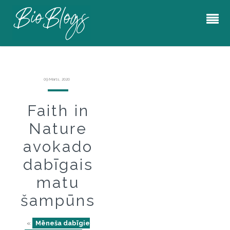
09 Marts, 2020
Faith in
Nature
avokado
dabīgais
matu
šampūns
«
Mēneša dabīgie