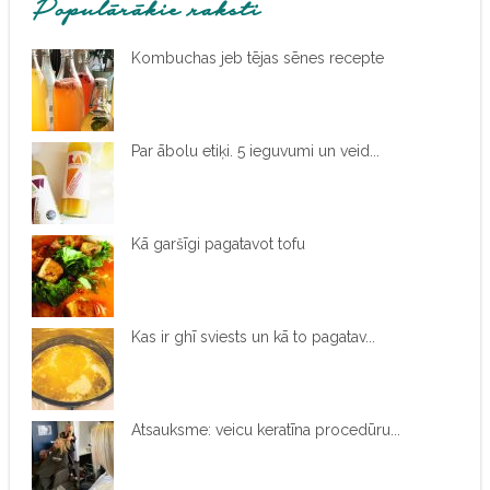
Populārākie raksti
Kombuchas jeb tējas sēnes recepte
Par ābolu etiķi. 5 ieguvumi un veid...
Kā garšīgi pagatavot tofu
Kas ir ghī sviests un kā to pagatav...
Atsauksme: veicu keratīna procedūru...