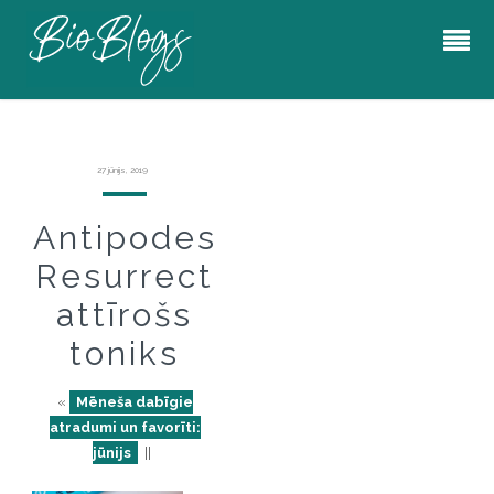
27 jūnijs, 2019
Antipodes
Resurrect
attīrošs
toniks
«
Mēneša dabīgie
atradumi un favorīti:
jūnijs
||