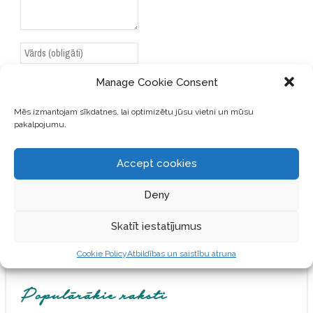
Manage Cookie Consent
Mēs izmantojam sīkdatnes, lai optimizētu jūsu vietni un mūsu
SAGLABĀJIET MANU VĀRDU,
pakalpojumu.
E-PASTA ADRESI UN VIETNI
ŠAJĀ PĀRLŪKPROGRAMMĀ
Accept cookies
NĀKAMAJAI REIZEI, KAD
VĒLĒŠOS PIEVIENOT
Deny
KOMENTĀRU.
Skatīt iestatījumus
Cookie Policy
Atbildības un saistību atruna
Populārākie raksti