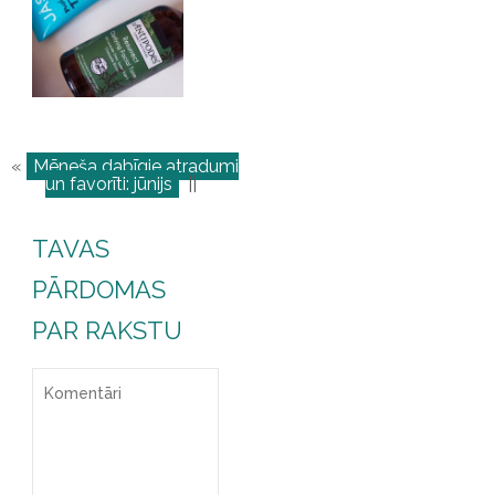
«
Mēneša dabīgie atradumi
un favorīti: jūnijs
||
TAVAS
PĀRDOMAS
PAR RAKSTU