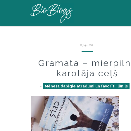
27 jūnijs, 2019
Grāmata – mierpil
karotāja ceļš
«
Mēneša dabīgie atradumi un favorīti: jūnijs