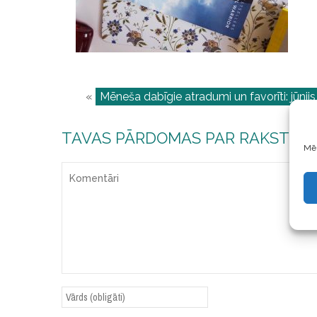
«
Mēneša dabīgie atradumi un favorīti: jūnijs
TAVAS PĀRDOMAS PAR RAKSTU
Mēs