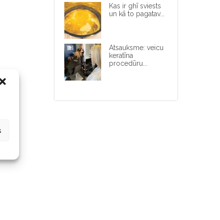
Kas ir ghī sviests
un kā to pagatav...
Atsauksme: veicu
keratīna
procedūru...
s