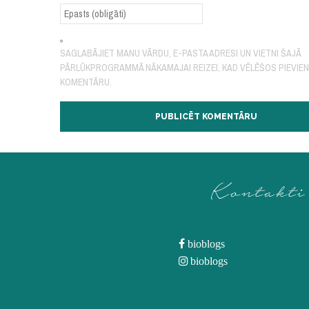
SAGLABĀJIET MANU VĀRDU, E-PASTA ADRESI UN VIETNI ŠAJĀ
PĀRLŪKPROGRAMMĀ NĀKAMAJAI REIZEI, KAD VĒLĒŠOS PIEVIE
KOMENTĀRU.
Kontakti
bioblogs
bioblogs