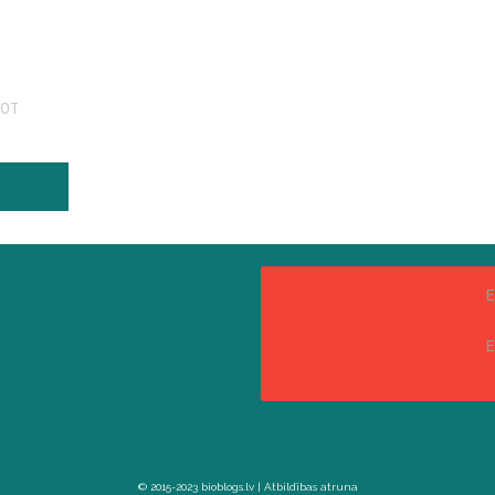
NOT
E
E
© 2015-2023 bioblogs.lv |
Atbildības atruna