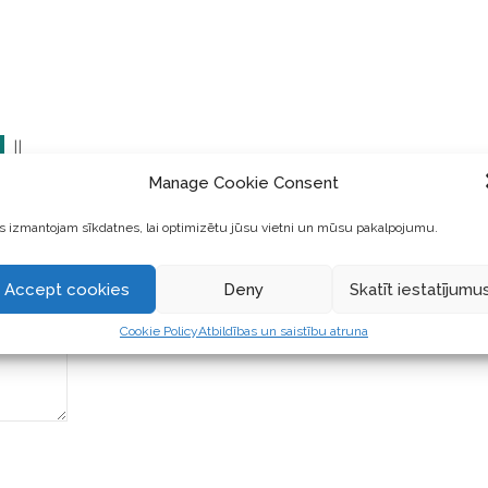
||
Manage Cookie Consent
 izmantojam sīkdatnes, lai optimizētu jūsu vietni un mūsu pakalpojumu.
Accept cookies
Deny
Skatīt iestatījumu
Cookie Policy
Atbildības un saistību atruna