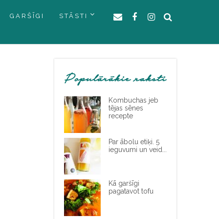
GARŠĪGI
STĀSTI
Populārākie raksti
Kombuchas jeb
tējas sēnes
recepte
Par ābolu etiķi. 5
ieguvumi un veid...
Kā garšīgi
pagatavot tofu