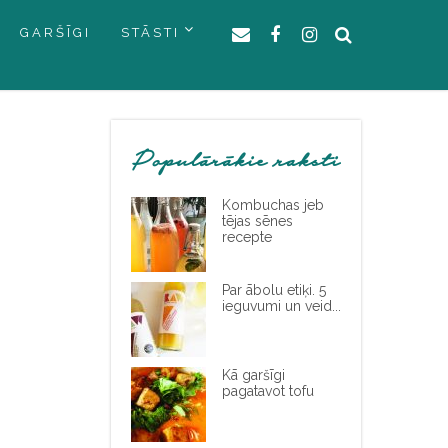
GARŠĪGI
STĀSTI
Populārākie raksti
Kombuchas jeb
tējas sēnes
recepte
Par ābolu etiķi. 5
ieguvumi un veid...
Kā garšīgi
pagatavot tofu