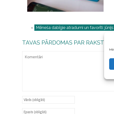
«
Mēneša dabīgie atradumi un favorīti: jūnijs
TAVAS PĀRDOMAS PAR RAKSTU
Mēs