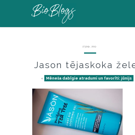
27 jūnijs, 2019
Jason tējaskoka žel
«
Mēneša dabīgie atradumi un favorīti: jūnijs