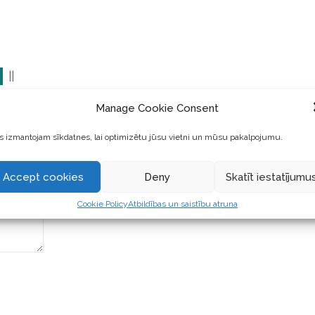
||
Manage Cookie Consent
 izmantojam sīkdatnes, lai optimizētu jūsu vietni un mūsu pakalpojumu.
Accept cookies
Deny
Skatīt iestatījumu
Cookie Policy
Atbildības un saistību atruna