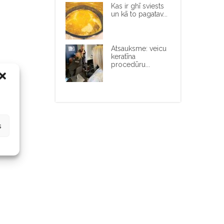
Kas ir ghī sviests
un kā to pagatav...
Atsauksme: veicu
keratīna
procedūru...
s