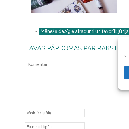
«
Mēneša dabīgie atradumi un favorīti: jūnijs
TAVAS PĀRDOMAS PAR RAKSTU
Mēs