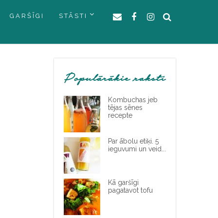
GARŠĪGI
STĀSTI
Populārākie raksti
Kombuchas jeb
tējas sēnes
recepte
Par ābolu etiķi. 5
ieguvumi un veid...
Kā garšīgi
pagatavot tofu