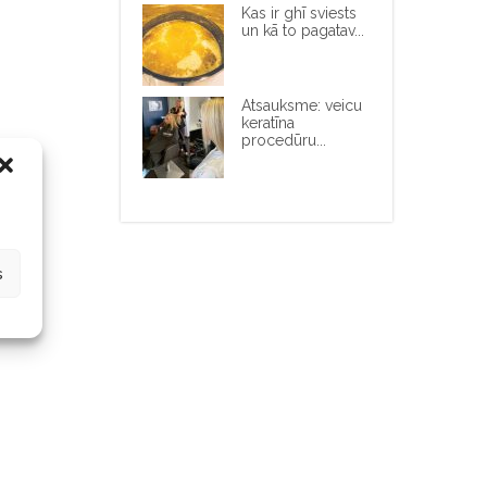
Kas ir ghī sviests
un kā to pagatav...
Atsauksme: veicu
keratīna
procedūru...
s