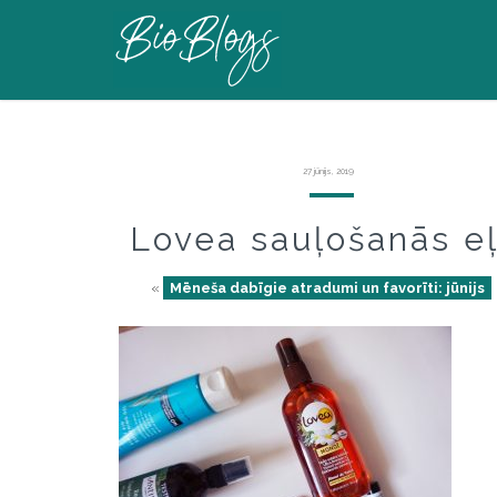
27 jūnijs, 2019
Lovea sauļošanās eļ
«
Mēneša dabīgie atradumi un favorīti: jūnijs