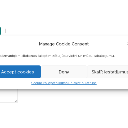
||
Manage Cookie Consent
 izmantojam sīkdatnes, lai optimizētu jūsu vietni un mūsu pakalpojumu.
Accept cookies
Deny
Skatīt iestatījumu
Cookie Policy
Atbildības un saistību atruna