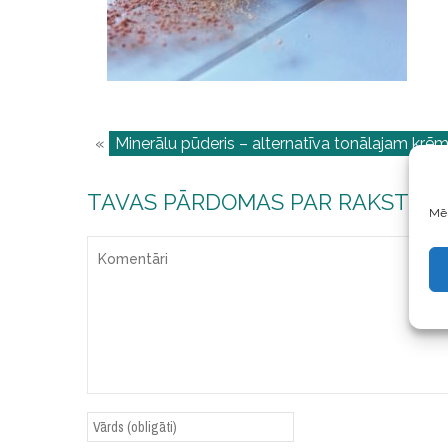
«
Minerālu pūderis – alternatīva tonālajam kr
TAVAS PĀRDOMAS PAR RAKSTU
Mēs