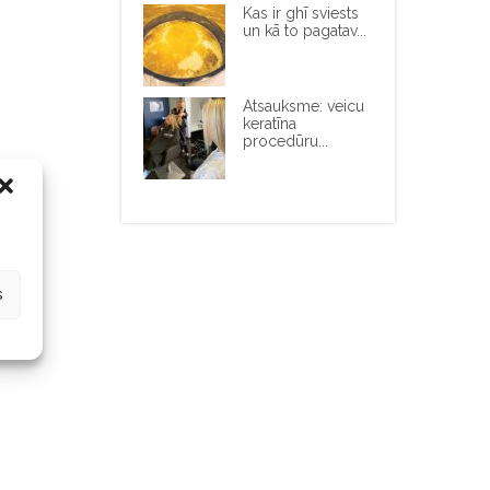
Kas ir ghī sviests
un kā to pagatav...
Atsauksme: veicu
keratīna
procedūru...
s