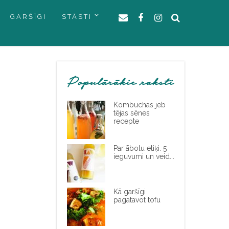
GARŠĪGI
STĀSTI
Populārākie raksti
Kombuchas jeb
tējas sēnes
recepte
Par ābolu etiķi. 5
ieguvumi un veid...
Kā garšīgi
pagatavot tofu