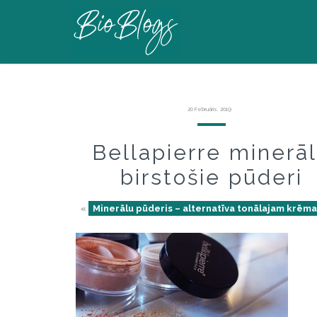
20 Februāris, 2019
Bellapierre minerā
birstošie pūderi
«
Minerālu pūderis – alternatīva tonālajam krēm