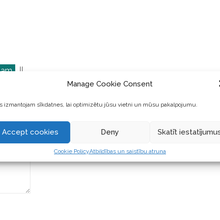
ēmam
||
Manage Cookie Consent
 izmantojam sīkdatnes, lai optimizētu jūsu vietni un mūsu pakalpojumu.
Accept cookies
Deny
Skatīt iestatījumu
Cookie Policy
Atbildības un saistību atruna