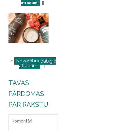
atradumi
||
«
Novembra dabīgie
atradumi
||
TAVAS
PĀRDOMAS
PAR RAKSTU