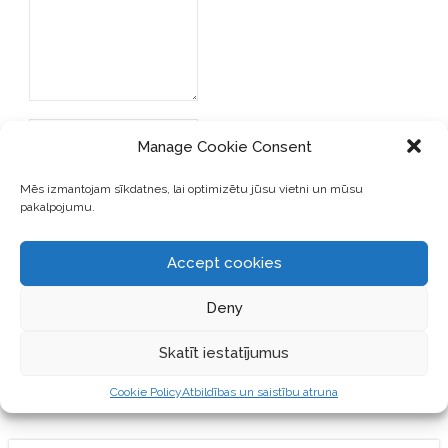
Manage Cookie Consent
Mēs izmantojam sīkdatnes, lai optimizētu jūsu vietni un mūsu
pakalpojumu.
SAGLABĀJIET MANU VĀRDU,
E-PASTA ADRESI UN VIETNI
Accept cookies
ŠAJĀ PĀRLŪKPROGRAMMĀ
NĀKAMAJAI REIZEI, KAD
Deny
VĒLĒŠOS PIEVIENOT
KOMENTĀRU.
Skatīt iestatījumus
Cookie Policy
Atbildības un saistību atruna