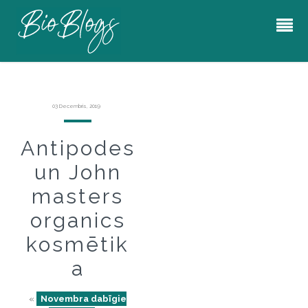
03 Decembris, 2019
Antipodes
un John
masters
organics
kosmētik
a
«
Novembra dabīgie