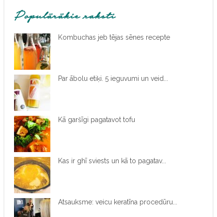
Populārākie raksti
Kombuchas jeb tējas sēnes recepte
Par ābolu etiķi. 5 ieguvumi un veid...
Kā garšīgi pagatavot tofu
Kas ir ghī sviests un kā to pagatav...
Atsauksme: veicu keratīna procedūru...