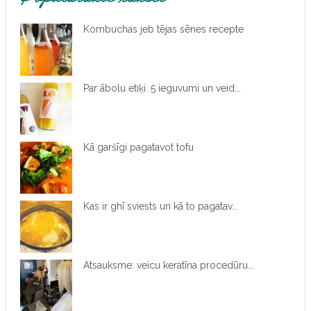
Kombuchas jeb tējas sēnes recepte
Par ābolu etiķi. 5 ieguvumi un veid...
Kā garšīgi pagatavot tofu
Kas ir ghī sviests un kā to pagatav...
Atsauksme: veicu keratīna procedūru...