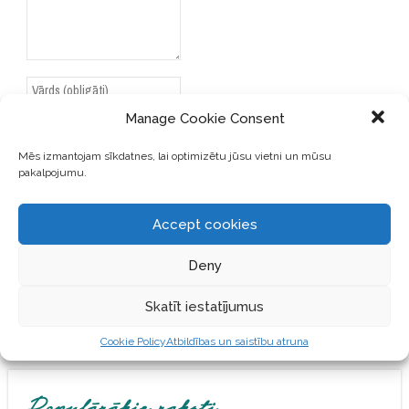
Manage Cookie Consent
Mēs izmantojam sīkdatnes, lai optimizētu jūsu vietni un mūsu
pakalpojumu.
SAGLABĀJIET MANU VĀRDU,
E-PASTA ADRESI UN VIETNI
ŠAJĀ PĀRLŪKPROGRAMMĀ
Accept cookies
NĀKAMAJAI REIZEI, KAD
VĒLĒŠOS PIEVIENOT
Deny
KOMENTĀRU.
Skatīt iestatījumus
Cookie Policy
Atbildības un saistību atruna
Populārākie raksti