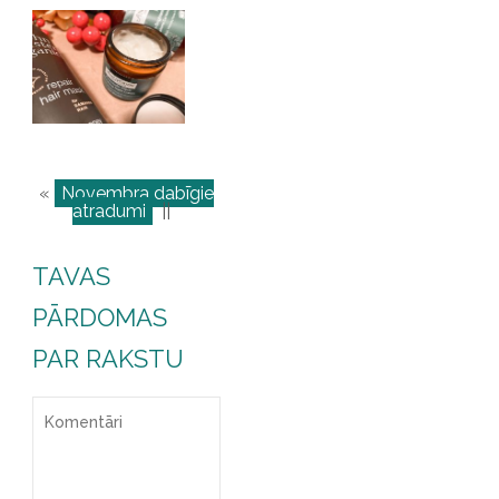
«
Novembra dabīgie
atradumi
||
TAVAS
PĀRDOMAS
PAR RAKSTU