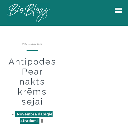
03 Decembris, 2019
Antipodes
Pear
nakts
krēms
sejai
«
Novembra dabīgie
atradumi
||