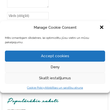
Manage Cookie Consent
Mēs izmantojam sīkdatnes, lai optimizētu jūsu vietni un mūsu
SAGLABĀJIET MANU VĀRDU,
pakalpojumu.
E-PASTA ADRESI UN VIETNI
ŠAJĀ PĀRLŪKPROGRAMMĀ
NĀKAMAJAI REIZEI, KAD
Accept cookies
VĒLĒŠOS PIEVIENOT
KOMENTĀRU.
Deny
Skatīt iestatījumus
Cookie Policy
Atbildības un saistību atruna
Populārākie raksti