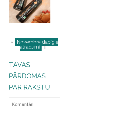
«
Novembra dabīgie
atradumi
||
TAVAS
PĀRDOMAS
PAR RAKSTU