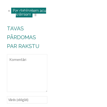
«
Par dabīgajiem acu
krēmiem
||
TAVAS
PĀRDOMAS
PAR RAKSTU