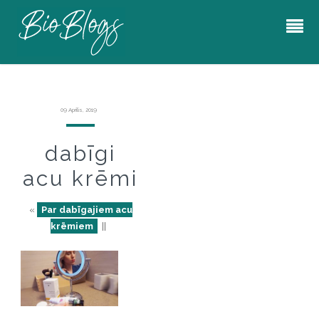
09 Aprīlis, 2019
dabīgi
acu krēmi
«
Par dabīgajiem acu
krēmiem
||