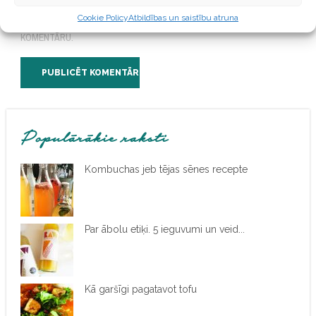
NĀKAMAJAI REIZEI, KAD
Cookie Policy
Atbildības un saistību atruna
VĒLĒŠOS PIEVIENOT
KOMENTĀRU.
Populārākie raksti
Kombuchas jeb tējas sēnes recepte
Par ābolu etiķi. 5 ieguvumi un veid...
Kā garšīgi pagatavot tofu