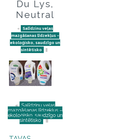
Du Lys,
Neutral
«
Salīdzinu veļas
mazgāšanas līdzekļus –
ekoloģisko, saudzīgo un
sintētisko
||
«
Salīdzinu veļas
mazgāšanas līdzekļus –
ekoloģisko, saudzīgo un
sintētisko
||
TAVAS