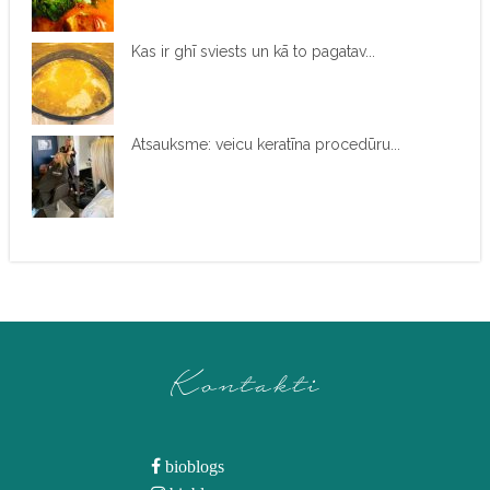
Kas ir ghī sviests un kā to pagatav...
Atsauksme: veicu keratīna procedūru...
Kontakti
bioblogs