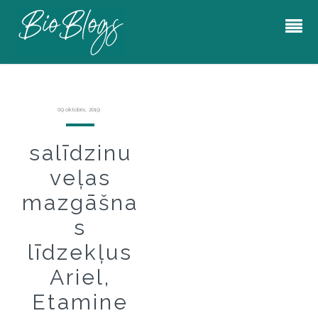
09 oktobris, 2019
salīdzinu
veļas
mazgāšna
s
līdzekļus
Ariel,
Etamine