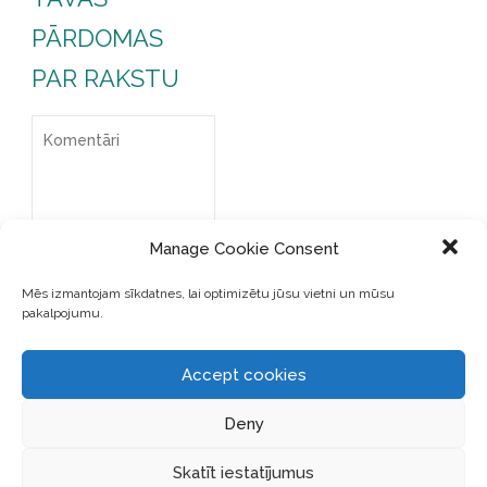
PĀRDOMAS
PAR RAKSTU
Manage Cookie Consent
Mēs izmantojam sīkdatnes, lai optimizētu jūsu vietni un mūsu
pakalpojumu.
Accept cookies
Deny
SAGLABĀJIET MANU VĀRDU,
E-PASTA ADRESI UN VIETNI
Skatīt iestatījumus
ŠAJĀ PĀRLŪKPROGRAMMĀ