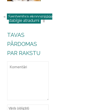
«
Septembra ekonomiskie
dabīgie atradumi
||
TAVAS
PĀRDOMAS
PAR RAKSTU