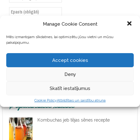
Manage Cookie Consent
SAGLABĀJIET MANU VĀRDU,
E-PASTA ADRESI UN VIETNI
Mēs izmantojam sīkdatnes, lai optimizētu jūsu vietni un mūsu
ŠAJĀ PĀRLŪKPROGRAMMĀ
pakalpojumu.
NĀKAMAJAI REIZEI, KAD
VĒLĒŠOS PIEVIENOT
Accept cookies
KOMENTĀRU.
Deny
Skatīt iestatījumus
Cookie Policy
Atbildības un saistību atruna
Populārākie raksti
Kombuchas jeb tējas sēnes recepte