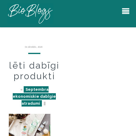
01 oktobris, 2020
lēti dabīgi
produkti
«
Septembra
ekonomiskie dabīgie
atradumi
||