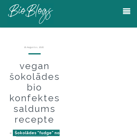
18 Augustss, 2020
vegan
šokolādes
bio
konfektes
saldums
recepte
«
Šokolādes ”fudge” no