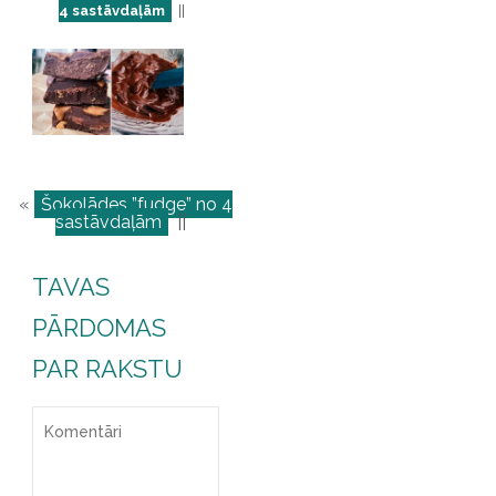
4 sastāvdaļām
||
«
Šokolādes ”fudge” no 4
sastāvdaļām
||
TAVAS
PĀRDOMAS
PAR RAKSTU