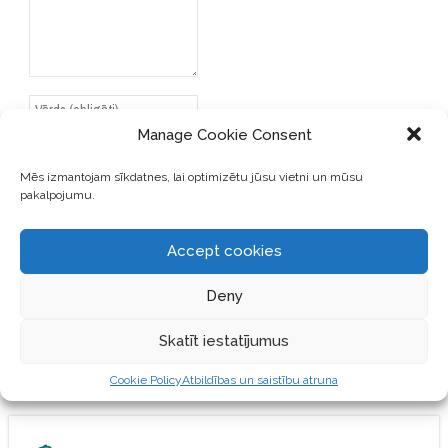
Manage Cookie Consent
Mēs izmantojam sīkdatnes, lai optimizētu jūsu vietni un mūsu
pakalpojumu.
SAGLABĀJIET MANU VĀRDU,
E-PASTA ADRESI UN VIETNI
ŠAJĀ PĀRLŪKPROGRAMMĀ
Accept cookies
NĀKAMAJAI REIZEI, KAD
VĒLĒŠOS PIEVIENOT
Deny
KOMENTĀRU.
Skatīt iestatījumus
Cookie Policy
Atbildības un saistību atruna