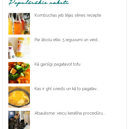
Populārākie raksti
Kombuchas jeb tējas sēnes recepte
Par ābolu etiķi. 5 ieguvumi un veid...
Kā garšīgi pagatavot tofu
Kas ir ghī sviests un kā to pagatav...
Atsauksme: veicu keratīna procedūru...