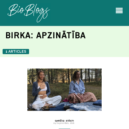
BIRKA:
APZINĀTĪBA
1 ARTICLES
GARŠĪGI
,
STĀSTI
24 Septembris, 2021