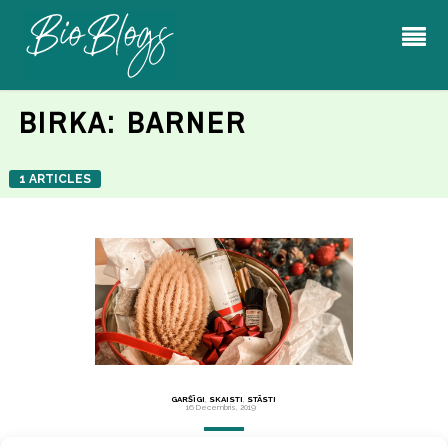
BIRKA:
BARNER
1 ARTICLES
GARŠĪGI
,
SKAISTI
,
STĀSTI
16 Decembris, 2019