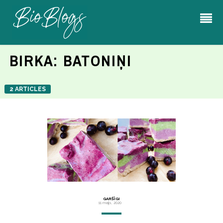
BIRKA:
BATONIŅI
2 ARTICLES
GARŠĪGI
11 maijs, 2020