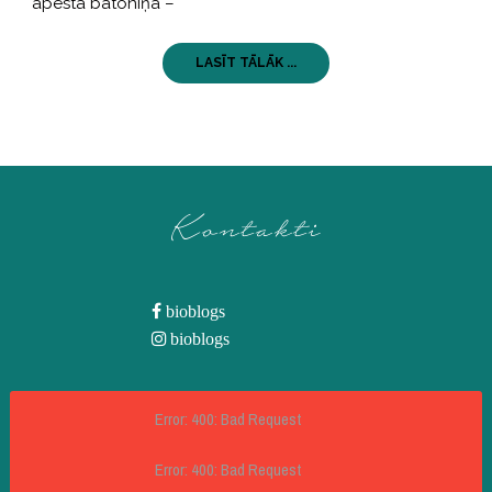
apēsta batoniņa –
LASĪT TĀLĀK ...
Kontakti
bioblogs
bioblogs
Error: 400: Bad Request
Error: 400: Bad Request