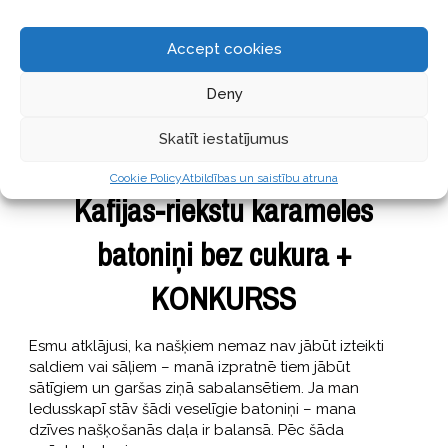
Accept cookies
Deny
Skatīt iestatījumus
GARŠĪGI
13 jūnijs, 2018
Cookie Policy
Atbildības un saistību atruna
Kafijas-riekstu karameles
batoniņi bez cukura +
KONKURSS
Esmu atklājusi, ka našķiem nemaz nav jābūt izteikti
saldiem vai sāļiem – manā izpratnē tiem jābūt
sātīgiem un garšas ziņā sabalansētiem. Ja man
ledusskapī stāv šādi veselīgie batoniņi – mana
dzīves našķošanās daļa ir balansā. Pēc šāda