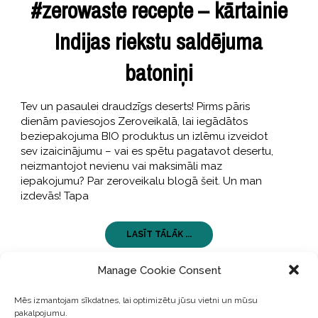
#zerowaste recepte – kārtainie
Indijas riekstu saldējuma
batoniņi
Tev un pasaulei draudzīgs deserts! Pirms pāris
dienām paviesojos Zeroveikalā, lai iegādātos
beziepakojuma BIO produktus un izlēmu izveidot
sev izaicinājumu – vai es spētu pagatavot desertu,
neizmantojot nevienu vai maksimāli maz
iepakojumu? Par zeroveikalu blogā šeit. Un man
izdevās! Tapa
LASĪT TĀLĀK ...
Manage Cookie Consent
Mēs izmantojam sīkdatnes, lai optimizētu jūsu vietni un mūsu
pakalpojumu.