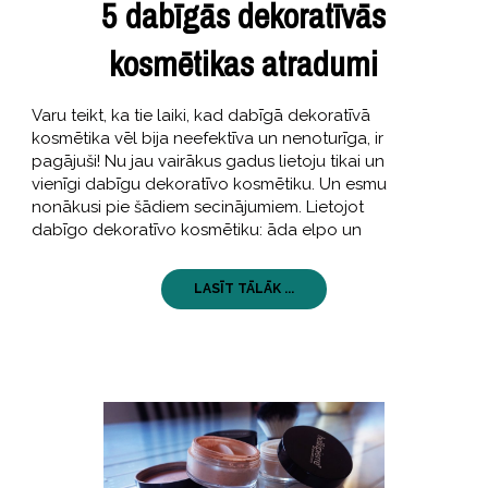
5 dabīgās dekoratīvās
kosmētikas atradumi
Varu teikt, ka tie laiki, kad dabīgā dekoratīvā
kosmētika vēl bija neefektīva un nenoturīga, ir
pagājuši! Nu jau vairākus gadus lietoju tikai un
vienīgi dabīgu dekoratīvo kosmētiku. Un esmu
nonākusi pie šādiem secinājumiem. Lietojot
dabīgo dekoratīvo kosmētiku: āda elpo un
LASĪT TĀLĀK ...