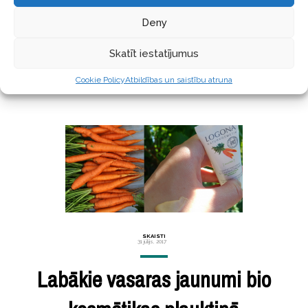
1.daļā, kur apkopoju interesantu informāciju par
argāna
Deny
Skatīt iestatījumus
LASĪT TĀLĀK ...
Cookie Policy
Atbildības un saistību atruna
SKAISTI
31 jūlijs, 2017
Labākie vasaras jaunumi bio