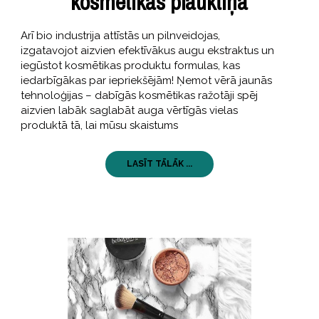
kosmētikas plauktiņā
Arī bio industrija attīstās un pilnveidojas,
izgatavojot aizvien efektīvākus augu ekstraktus un
iegūstot kosmētikas produktu formulas, kas
iedarbīgākas par iepriekšējām! Ņemot vērā jaunās
tehnoloģijas – dabīgās kosmētikas ražotāji spēj
aizvien labāk saglabāt auga vērtīgās vielas
produktā tā, lai mūsu skaistums
LASĪT TĀLĀK ...