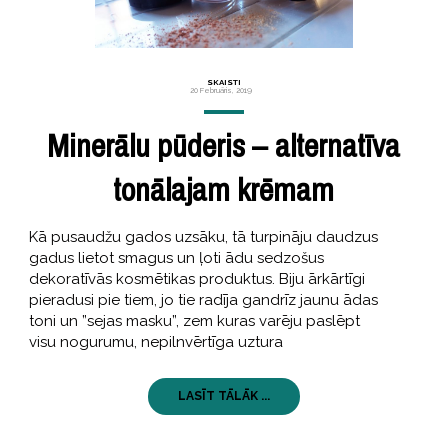
SKAISTI
20 Februāris, 2019
Minerālu pūderis – alternatīva
tonālajam krēmam
Kā pusaudžu gados uzsāku, tā turpināju daudzus
gadus lietot smagus un ļoti ādu sedzošus
dekoratīvās kosmētikas produktus. Biju ārkārtīgi
pieradusi pie tiem, jo tie radīja gandrīz jaunu ādas
toni un ”sejas masku”, zem kuras varēju paslēpt
visu nogurumu, nepilnvērtīga uztura
LASĪT TĀLĀK ...