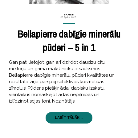
SKAISTI
26 Aprīlis, 2017
Bellapierre dabīgie minerālu
pūderi – 5 in 1
Gan pati lietojot, gan arī dzirdot daudzu citu
meiteņu un grima mākslinieku atsauksmes –
Bellapierre dabīgie minerālu pūderi kvalitātes un
rezultāta ziņā pārspēj selektīvās kosmētikas
zīmolus! Pūderis piešķir ādai dabisku izskatu,
vienlaikus nomaskējot ādas nepilnības un
izlīdzinot sejas toni. Nezinātājs
LASĪT TĀLĀK ...