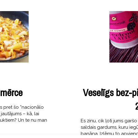
 mērce
Veselīgs bez-p
gs pret šo ”nacionālo
autājums – kā, lai
duktiem? Un te nu man
Es zinu, cik ļoti jums gar
saldais gardums, kuru ieg
banāna. Izlēmu to apvieno