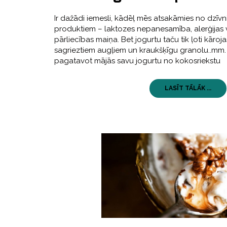
Ir dažādi iemesli, kādēļ mēs atsakāmies no dzīv
produktiem – laktozes nepanesamība, alerģijas v
pārliecības maiņa. Bet jogurtu taču tik ļoti kāroj
sagrieztiem augļiem un kraukšķīgu granolu..mm.
pagatavot mājās savu jogurtu no kokosriekstu
LASĪT TĀLĀK ...