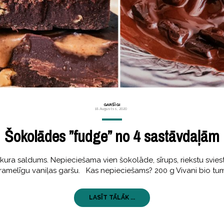
GARŠĪGI
18 Augustss, 2020
Šokolādes ”fudge” no 4 sastāvdaļām
ura saldums. Nepieciešama vien šokolāde, sīrups, riekstu svies
aramelīgu vaniļas garšu. Kas nepieciešams? 200 g Vivani bio tu
LASĪT TĀLĀK ...