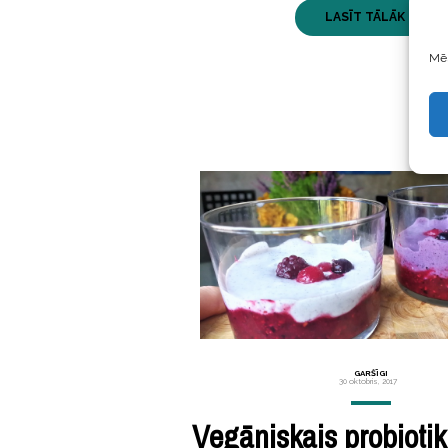
LASĪT TĀLĀK ...
Mēs
GARŠĪGI
30 oktobris, 2017
Vegāniskais probiotik