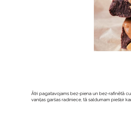
Ātri pagatavojams bez-piena un bez-rafinētā cuk
vaniļas garšas radiniece, tā saldumam piešķir k