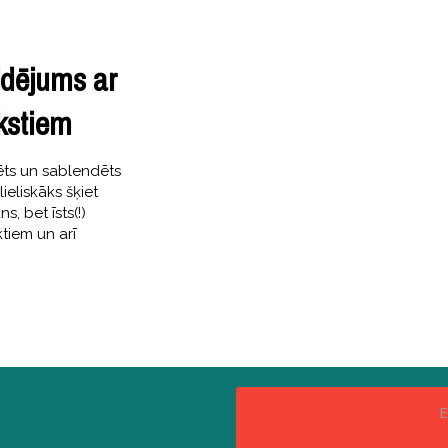
ldējums ar
kstiem
ēts un sablendēts
lieliskāks šķiet
, bet īsts(!)
tiem un arī
E