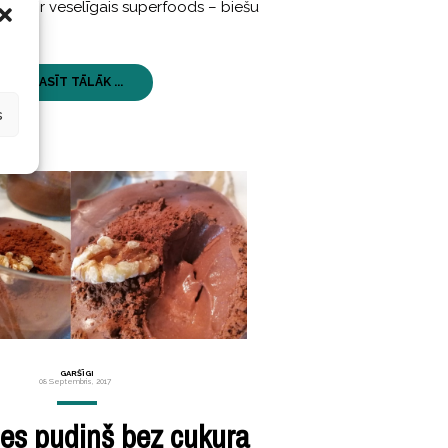
stāvā ir veselīgais superfoods – biešu
LASĪT TĀLĀK ...
s
GARŠĪGI
08 Septembris, 2017
es pudiņš bez cukura