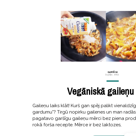
GARŠĪGI
24 jūlijs, 2019
Vegāniskā gaileņu
Gaileņu laiks klāt! Kurš gan spēj palikt vienaldzī
gardumu”? Tirgū nopirku gailenes un man radās j
pagatavo garšīgu gaileņu mērci bez piena pro
rokā forša recepte. Mērce ir bez laktozes,