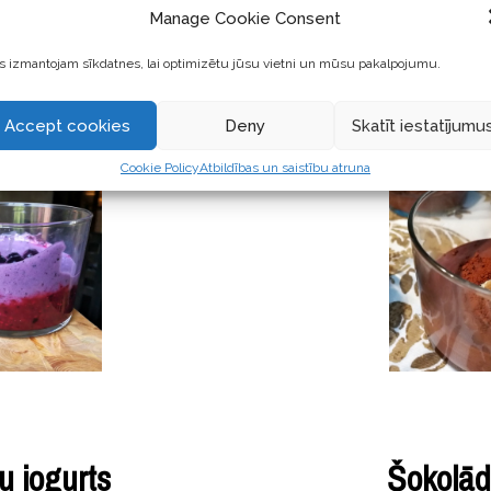
maisījumu. Šī maisījuma sa
Manage Cookie Consent
pulveris,
 izmantojam sīkdatnes, lai optimizētu jūsu vietni un mūsu pakalpojumu.
Accept cookies
Deny
Skatīt iestatījumu
Cookie Policy
Atbildības un saistību atruna
u jogurts
Šokolād