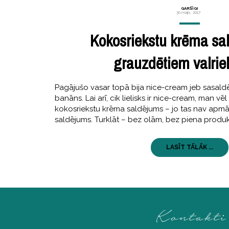
GARŠĪGI
30 maijs, 2017
Kokosriekstu krēma sa
grauzdētiem valrie
Pagājušo vasar topā bija nice-cream jeb sasald
banāns. Lai arī, cik lielisks ir nice-cream, man vēl 
kokosriekstu krēma saldējums – jo tas nav apmāns
saldējums. Turklāt – bez olām, bez piena produk
LASĪT TĀLĀK ...
Kontakti