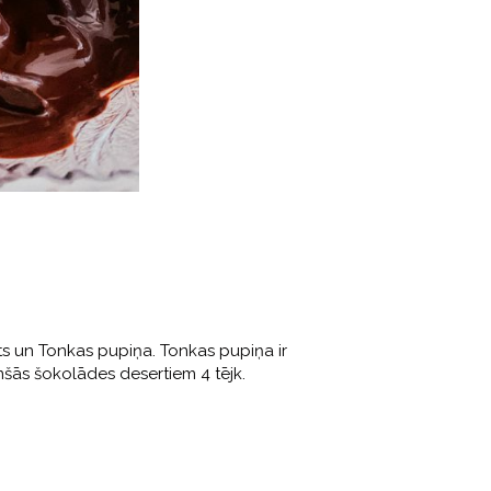
ts un Tonkas pupiņa. Tonkas pupiņa ir
mšās šokolādes desertiem 4 tējk.