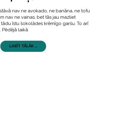
sastāvā nav ne avokado, ne banāna, ne tofu
 nav ne vainas, bet tās jau mazliet
 tādu īstu šokolādes krēmīgo garšu. To arī
. Pēdējā laikā
LASĪT TĀLĀK ...