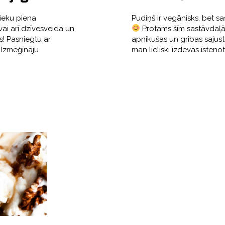
nieku piena
Pudiņš ir vegānisks, bet 
ai arī dzīvesveida un
Protams šīm sastāvdaļām
as! Pasniegtu ar
apnikušas un gribas sajust
 Izmēģināju
man lieliski izdevās īstenot