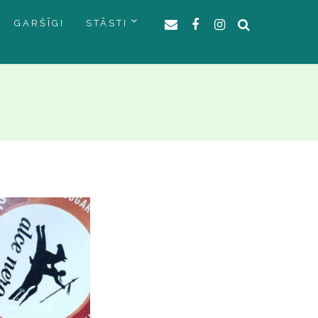
GARŠĪGI
STĀSTI