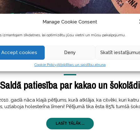
Manage Cookie Consent
 izmantojam sīkdatnes, lai optimizētu jūsu vietni un mūsu pakalpojumu.
Accept cookies
Deny
Skatīt iestatījumu
Cookie Policy
Atbildības un saistību atruna
GARŠĪGI
,
STĀSTI
14 jūnijs, 2017
Saldā patiesība par kakao un šokolādi
 2010. gadā nāca klajā pētījums, kurā atklāja, ka cilvēki, kuri k
s, uzlaboja holesterīna līmeni! Pētījumā tika ēsta 85% tumšā šo
LASĪT TĀLĀK ...