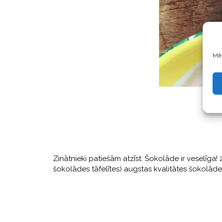
Mēs
Zinātnieki patiešām atzīst: Šokolāde ir veselīga!
šokolādes tāfelītes) augstas kvalitātes šokolāde