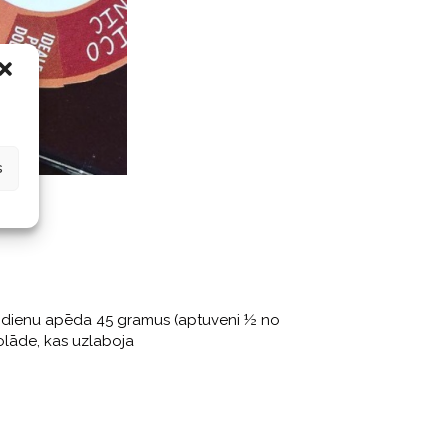
s
atru dienu apēda 45 gramus (aptuveni ½ no
kolāde, kas uzlaboja