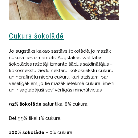
Cukurs šokolādē
Jo augstāks kakao sastāvs šokolādē, jo mazāk
cukura tiek izmantots! Augstākās kvalitātes
šokolādes ražotāji izmanto šādus saldinātājus –
kokosriekstu ziedu nektāru, kokosriekstu cukuru
un nerafinētu niedru cukuru, kuri atzīstami par
veselīgākiem, jo tie mazāk ietekmē cukura līmeni
un ir saglabājuši sevī vērtīgās minerālvielas.
92% šokolāde
satur tikai 8% cukura.
Bet 99% tikai 1% cukura.
100% šokolāde
– 0% cukura.