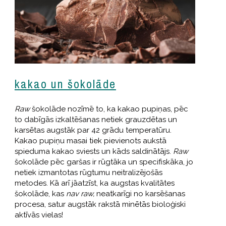
kakao un šokolāde
Raw
šokolāde nozīmē to, ka kakao pupiņas, pēc
to dabīgās izkaltēšanas netiek grauzdētas un
karsētas augstāk par 42 grādu temperatūru.
Kakao pupiņu masai tiek pievienots aukstā
spieduma kakao sviests un kāds saldinātājs.
Raw
šokolāde pēc garšas ir rūgtāka un specifiskāka, jo
netiek izmantotas rūgtumu neitralizējošās
metodes. Kā arī jāatzīst, ka augstas kvalitātes
šokolāde, kas
nav raw,
neatkarīgi no karsēšanas
procesa, satur augstāk rakstā minētās bioloģiski
aktīvās vielas!