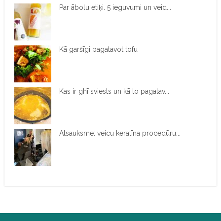
Par ābolu etiķi. 5 ieguvumi un veid...
Kā garšīgi pagatavot tofu
Kas ir ghī sviests un kā to pagatav...
Atsauksme: veicu keratīna procedūru...