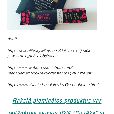
Avoti:
http://onlinelibrary.wiley.com/doi/10.1111/j.1464-
5491.2010.03108.x/abstract
http://www.webmd.com/cholesterol-
management/guide/understanding-numbers#1
http://www.vivani-chocolate.de/Gesundheit_e.html
Rakstā pieminētos produktus var
iegādāties veikalu tīklā “Biotēka” un