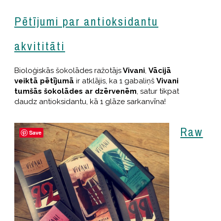
Pētījumi par antioksidantu
akvititāti
Bioloģiskās šokolādes ražotājs
Vivani
,
Vācijā
veiktā pētījumā
ir atklājis, ka 1 gabaliņš
Vivani
tumšās šokolādes ar dzērvenēm
, satur tikpat
daudz antioksidantu, kā 1 glāze sarkanvīna!
Raw
Save