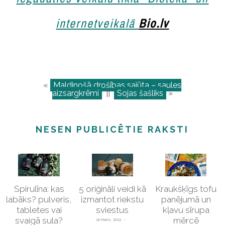
internetveikalā
Bio.lv
«
Maldinošā drošības sajūta – saules
aizsargkrēmi
||
Sojas šašliks
»
NESEN PUBLICĒTIE RAKSTI
Spirulīna: kas
5 oriģināli veidi kā
Kraukšķīgs tofu
labāks? pulveris,
izmantot riekstu
panējumā un
tabletes vai
sviestus
kļavu sīrupa
svaigā sula?
mērcē
18 Marts, 2022