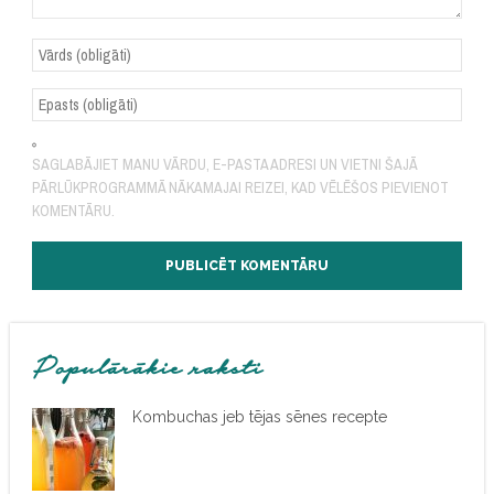
SAGLABĀJIET MANU VĀRDU, E-PASTA ADRESI UN VIETNI ŠAJĀ
PĀRLŪKPROGRAMMĀ NĀKAMAJAI REIZEI, KAD VĒLĒŠOS PIEVIENOT
KOMENTĀRU.
Populārākie raksti
Kombuchas jeb tējas sēnes recepte