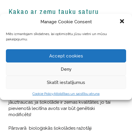
Kakao ar zemu tauku saturu
Manage Cookie Consent
Bieži vien pamanu cilvēku neizpratni, izlasot uz
kakao iepakojuma “pazemināts tauku saturs”.
Mēs izmantojam sīkdatnes, lai optimizētu jūsu vietni un mūsu
Patiesībā tādi ir visi(!) kakao pulveri – jo, lai iegūtu
pakalpojumu.
kakao pulveri
, no kakao pastas tiek atdalīts
kakao sviests! Ja netiek atdalīts kakao sviests –
Accept cookies
kakao pulveris nekļūst irdens!
Deny
Lecitīni šokolādē
Skatīt iestatījumus
Šokolāde nereti satur lecitīnu – piemēram sojas,
Cookie Policy
Atbildības un saistību atruna
kas kalpo, lai veidotu šokolādes masu. Par šo būtu
jāuztraucas, ja šokolāde ir zemas kvalitātes, jo tai
pievienotā lecitīna avots var būt ģenētiski
modificēts!
Pārsvarā bioloģiskās šokolādes ražotāji