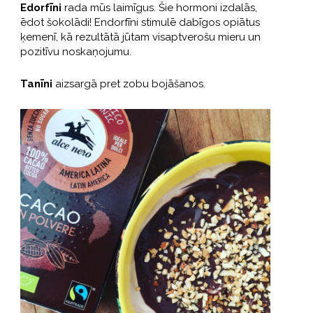
Edorfīni
rada mūs laimīgus. Šie hormoni izdalās,
ēdot šokolādi! Endorfīni stimulē dabīgos opiātus
ķemenī, kā rezultātā jūtam visaptverošu mieru un
pozitīvu noskaņojumu.
Tanīni
aizsargā pret zobu bojāšanos.