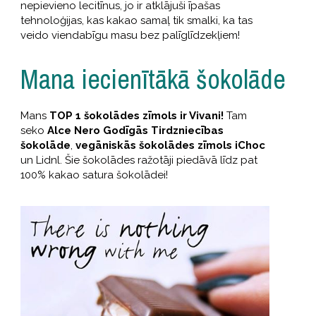
nepievieno lecitīnus, jo ir atklājuši īpašas
tehnoloģijas, kas kakao samaļ tik smalki, ka tas
veido viendabīgu masu bez palīglīdzekļiem!
Mana iecienītākā šokolāde
Mans
TOP 1 šokolādes zīmols ir Vivani!
Tam
seko
Alce Nero Godīgās Tirdzniecības
šokolāde
,
vegāniskās šokolādes zīmols iChoc
un Lidnl. Šie šokolādes ražotāji piedāvā līdz pat
100% kakao satura šokolādei!