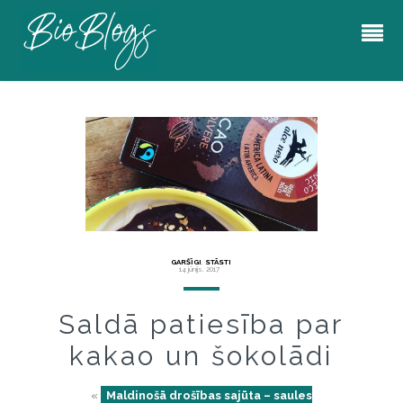
GARŠĪGI
,
STĀSTI
14 jūnijs, 2017
Saldā patiesība par
kakao un šokolādi
«
Maldinošā drošības sajūta – saules