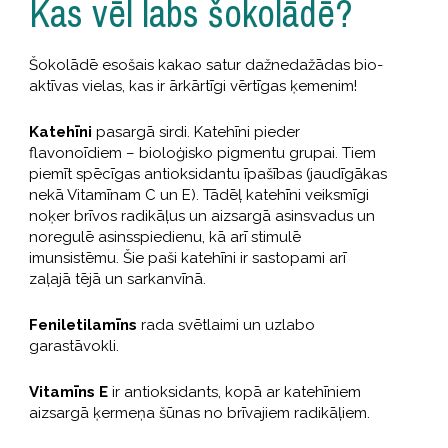
Kas vēl labs šokolādē?
Šokolādē esošais kakao satur dažnedažādas bio-
aktīvas vielas, kas ir ārkārtīgi vērtīgas ķemenim!
Katehīni
pasargā sirdi. Katehīni pieder
flavonoīdiem – bioloģisko pigmentu grupai. Tiem
piemīt spēcīgas antioksidantu īpašības (jaudīgākas
nekā Vitamīnam C un E). Tādēļ katehīni veiksmīgi
noķer brīvos radikāļus un aizsargā asinsvadus un
noregulē asinsspiedienu, kā arī stimulē
imunsistēmu. Šie paši katehīni ir sastopami arī
zaļajā tējā un sarkanvīnā.
Feniletilamīns
rada svētlaimi un uzlabo
garastāvokli.
Vitamīns E
ir antioksidants, kopā ar katehīniem
aizsargā ķermeņa šūnas no brīvajiem radikāļiem.