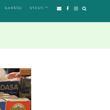
GARŠĪGI
STĀSTI