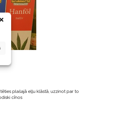
s
ies plašajā eļļu klāstā, uzzinot par to
odiski cīnos