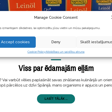
Manage Cookie Consent
 izmantojam sīkdatnes, lai optimizētu jūsu vietni un mūsu pakalpojumu.
Accept cookies
Deny
Skatīt iestatījumu
Cookie Policy
Atbildības un saistību atruna
GARŠĪGI
,
STĀSTI
26 maijs, 2017
Viss par ēdamajām eļļām
varbūt vēlies paplašināt savas zināšanas kulinārijā un orientēt
 Kopš pārcēlos uz dzīvi Spānijā, mans organisms ir apjucis un peri
LASĪT TĀLĀK ...