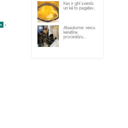
Kas ir ghī sviests
un kā to pagatav...
m
»
Atsauksme: veicu
keratīna
procedūru...