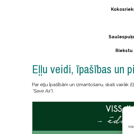
Kokosrieks
Saulespuķu
Riekstu 
Eļļu veidi, īpašības un p
Par eļļu īpašībām un izmantošanu, skati vairāk
Eļ
“Save As’’
).
Mēs