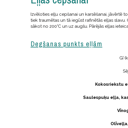
Izvēloties eļļu cepšanai un karsēšanai, jāvērtē 
tiek traumētas un tā iegūst rafinētās eļļas slav
sākot no 200°C un uz augšu. Pārējās eļļas iete
Degšanas punkts eļļām
Gī (
Sē
Kokosriekstu eļ
Saulespuķu eļļa, kas
Vīno
Olīveļļa