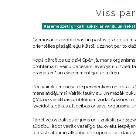
Viss pa
«
Karamelizēti griķu kraukšķi ar vaniļu un rieks
Gremošanas problēmas un pastāvīgs nogurums? Va
orientēties plašajā eļļu klāstā, uzzinot par to dažā
Kopš pārcēlos uz dzīvi Spānijā, mans organisms 
problēmām. Veicu patiešām ievērojamu izpēti, la
grāmatām* un eksperimentējot ar uzturu.
Pēc vairāku mēnešu eksperimentiem un ieklausīšan
mans atklājums? Vairāk taukvielu un mazāk cukura!
90% no veselības problēmām zuda. Apzinos to, ka
izveidot labākas attiecības ar savu organismu un
Tādēļ vēlos dalīties ar jums un uzrakstīt par
supe
sūdzību, ēdot vairāk veselīgo taukvielu, iespē
atmest saldumu atkarību un kopumā just daudz l