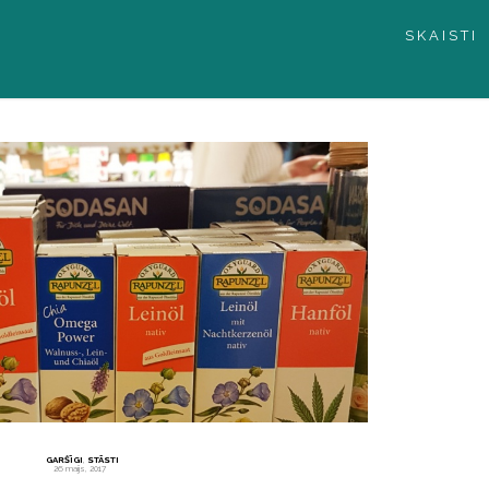
SKAISTI
GARŠĪGI
,
STĀSTI
26 maijs, 2017