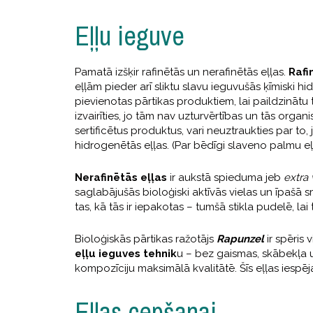
Eļļu ieguve
Pamatā izšķir rafinētās un nerafinētās eļļas.
Rafi
eļļām pieder arī sliktu slavu ieguvušās ķīmiski hi
pievienotas pārtikas produktiem, lai paildzinātu
izvairīties, jo tām nav uzturvērtības un tās org
sertificētus produktus, vari neuztraukties par to
hidrogenētās eļļas. (Par bēdīgi slaveno palmu e
Nerafinētās eļļas
ir aukstā spieduma jeb
extra 
saglabājušās bioloģiski aktīvās vielas un īpašā sm
tas, kā tās ir iepakotas – tumšā stikla pudelē, la
Bioloģiskās pārtikas ražotājs
Rapunzel
ir spēris 
eļļu ieguves tehnik
u – bez gaismas, skābekļa u
kompozīciju maksimālā kvalitātē. Šīs eļļas iesp
Eļļas cepšanai