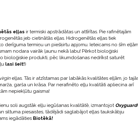
nētās eļļas
ir termiski apstrādātas un attīrītas. Pie rafinētajām
drogenētās jeb cietinātās eļļas. Hidrogenētās eļļas tiek
 to derīguma termiņu un piešķirtu apjomu. Ieteicams no šīm eļļā
anismam nodara vairāk ļaunu nekā labu! Pērkot bioloģiski
, jo bioloģiskie produkti, pēc likumdošanas nedrīkst saturēt
ļļu
lasi šeit!
)
virgin
eļļas. Tās ir atzīstamas par labākās kvalitātes eļļām, jo tajā
arža, garša un krāsa. Par nerafinēto eļļu kvalitāti apliecina arī
i tām nepiekļūtu gaisma!
vienu soli augstāk eļļu iegūšanas kvalitātē, izmantojot
Oxyguard
n siltuma piesaistes, tādējādi saglabājot eļļas taukskābju
ējams iegādāties
Biotēkā!