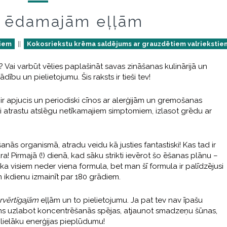
r ēdamajām eļļām
tiem
||
Kokosriekstu krēma saldējums ar grauzdētiem valriekstie
i varbūt vēlies paplašināt savas zināšanas kulinārijā un
dību un pielietojumu. Šis raksts ir tieši tev!
ir apjucis un periodiski cīnos ar alerģijām un gremošanas
i atrastu atslēgu netīkamajiem simptomiem, izlasot grēdu ar
ās organismā, atradu veidu kā justies fantastiski! Kas tad ir
 Pirmajā (!) dienā, kad sāku strikti ievērot šo ēšanas plānu –
 visiem neder viena formula, bet man šī formula ir palīdzējusi
 ikdienu izmainīt par 180 grādiem.
rvērtīgajām
eļļām un to pielietojumu. Ja pat tev nav īpašu
jams uzlabot koncentrēšanās spējas, atjaunot smadzeņu šūnas,
ielāku enerģijas pieplūdumu!