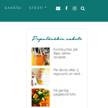
GARŠĪGI
STĀSTI
Populārākie raksti
Kombuchas jeb
tējas sēnes
recepte
Par ābolu etiķi. 5
ieguvumi un veid...
Kā garšīgi
pagatavot tofu