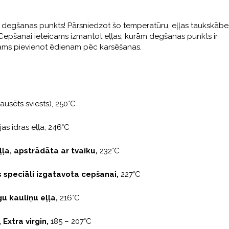
to degšanas punkts! Pārsniedzot šo temperatūru, eļļas taukskābe
u. Cepšanai ieteicams izmantot eļļas, kurām degšanas punkts ir
icams pievienot ēdienam pēc karsēšanas.
kausēts sviests), 250°C
jas idras eļļa, 246°C
ļa, apstrādāta ar tvaiku,
232°C
 speciāli izgatavota cepšanai,
227°C
gu kauliņu eļļa,
216°C
, Extra virgin,
185 – 207°C