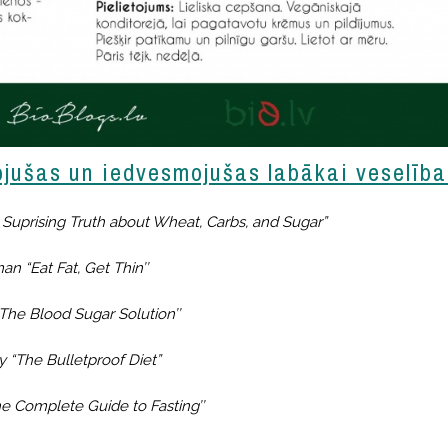
ojušas un iedvesmojušas labākai veselība
e Suprising Truth about Wheat, Carbs, and Sugar”
n “Eat Fat, Get Thin’’
he Blood Sugar Solution’’
 “The Bulletproof Diet”
e Complete Guide to Fasting’’