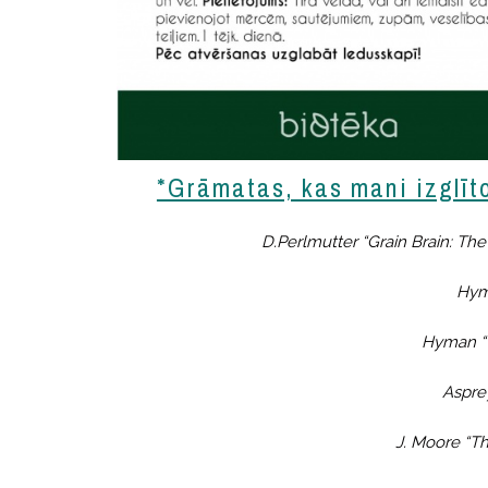
*Grāmatas, kas mani izglīt
D.Perlmutter “Grain Brain: Th
Hyma
Hyman “T
Asprey
J. Moore “Th