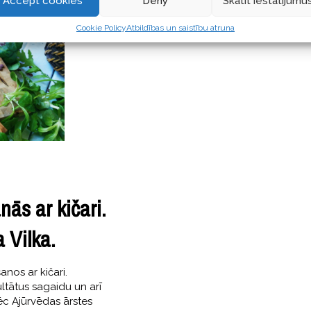
Accept cookies
Deny
Skatīt iestatījumu
Cookie Policy
Atbildības un saistību atruna
nās ar kičari.
 Vilka.
anos ar kičari.
ltātus sagaidu un arī
pēc Ajūrvēdas ārstes