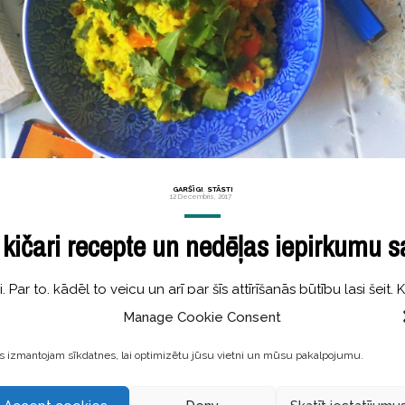
GARŠĪGI
,
STĀSTI
12 Decembris, 2017
 kičari recepte un nedēļas iepirkumu s
. Par to, kādēļ to veicu un arī par šīs attīrīšanās būtību lasi šeit
Manage Cookie Consent
 izmantojam sīkdatnes, lai optimizētu jūsu vietni un mūsu pakalpojumu.
LASĪT TĀLĀK ...