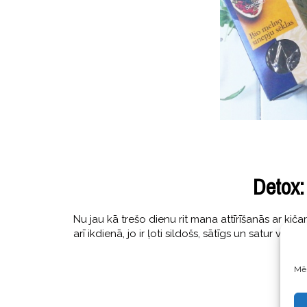
Detox:
Nu jau kā trešo dienu rit mana attīrīšanās ar kičari
arī ikdienā, jo ir ļoti sildošs, sātīgs un satur visas
Mēs