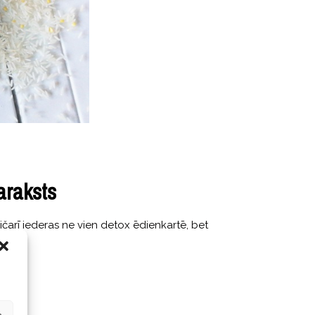
araksts
. Kičarī iederas ne vien detox ēdienkartē, bet