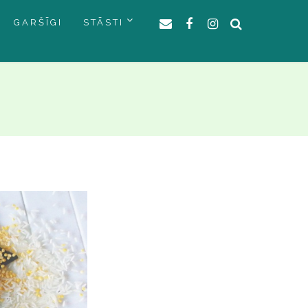
GARŠĪGI
STĀSTI