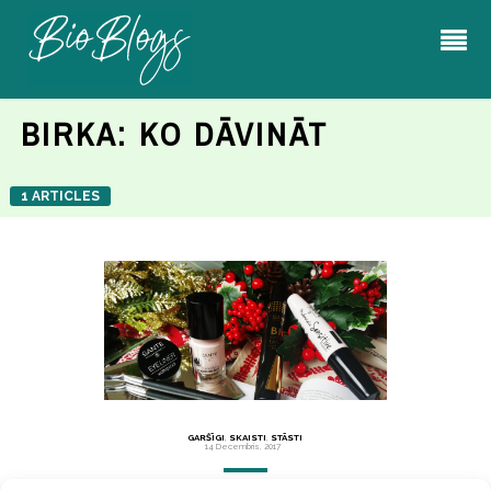
BIRKA:
KO DĀVINĀT
1 ARTICLES
GARŠĪGI
,
SKAISTI
,
STĀSTI
14 Decembris, 2017