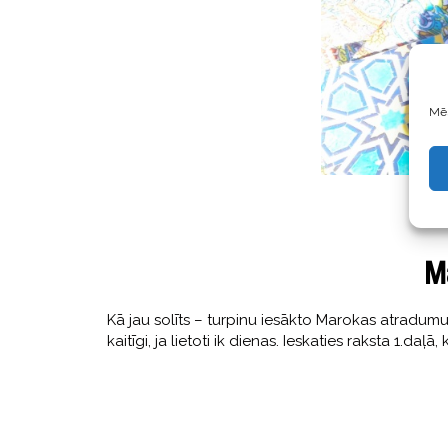
Mēs
M
Kā jau solīts – turpinu iesākto Marokas atradumu
kaitīgi, ja lietoti ik dienas. Ieskaties raksta 1.d