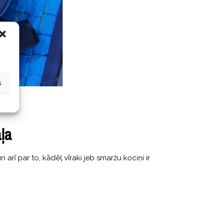
s
ļa
rī par to, kādēļ vīraki jeb smaržu kociņi ir