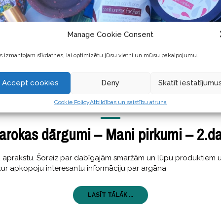
Manage Cookie Consent
 izmantojam sīkdatnes, lai optimizētu jūsu vietni un mūsu pakalpojumu.
Accept cookies
Deny
Skatīt iestatījumu
Cookie Policy
Atbildības un saistību atruna
SKAISTI
,
STĀSTI
12 Septembris, 2017
arokas dārgumi – Mani pirkumi – 2.da
 aprakstu. Šoreiz par dabīgajām smaržām un lūpu produktiem un a
aļā, kur apkopoju interesantu informāciju par argāna
LASĪT TĀLĀK ...