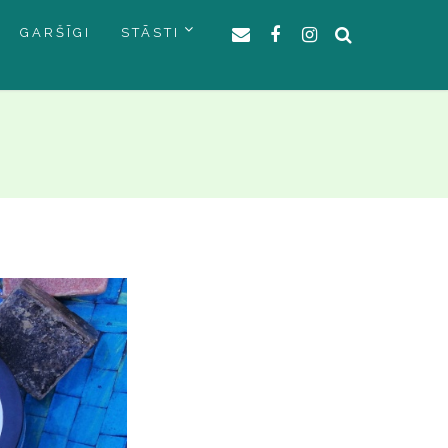
GARŠĪGI
STĀSTI