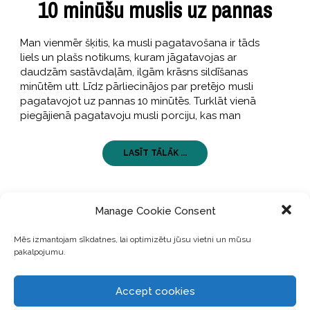
10 minūšu muslis uz pannas
Man vienmēr šķitis, ka musli pagatavošana ir tāds
liels un plašs notikums, kuram jāgatavojas ar
daudzām sastāvdaļām, ilgām krāsns sildīšanas
minūtēm utt. Līdz pārliecinājos par pretējo musli
pagatavojot uz pannas 10 minūtēs. Turklāt vienā
piegājienā pagatavoju musli porciju, kas man
LASĪT TĀLĀK ...
Manage Cookie Consent
Mēs izmantojam sīkdatnes, lai optimizētu jūsu vietni un mūsu
pakalpojumu.
Accept cookies