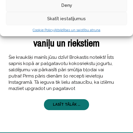
Deny
GARŠĪGI
19 maijs, 2017
Skatīt iestatījumus
Karamelizēti griķu kraukšķi ar
Cookie Policy
Atbildības un saistību atruna
vaniļu un riekstiem
Šie kraukšķi mainīs jūsu dzīvi! Brokastis noteikti! Īsts
sapnis kopā ar pašgatavotu kokosriekstu jogurtu,
saldējumu vai pārkaisīti pāri smūtija bļodai vai
putrai! Pirms pāris dienām šo recepti ievietoju
Instagramā. Tā ieguva tik lielu atsaucību, ka izlēmu
mazliet upgradot un pagatavot
LASĪT TĀLĀK ...