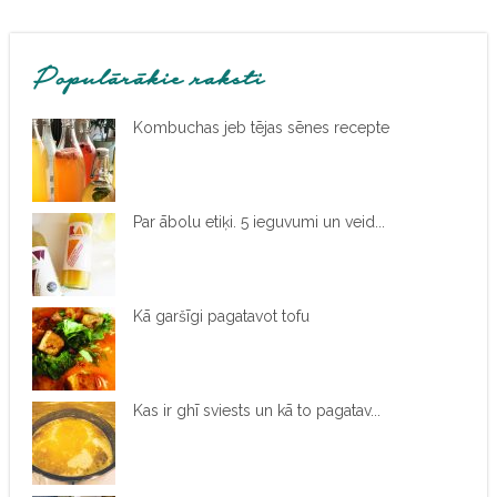
Populārākie raksti
Kombuchas jeb tējas sēnes recepte
Par ābolu etiķi. 5 ieguvumi un veid...
Kā garšīgi pagatavot tofu
Kas ir ghī sviests un kā to pagatav...