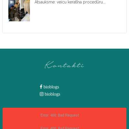
Atsauksme: veicu keratīna procedūru...
Kontakti
bioblogs
bioblogs
Error: 400: Bad Request
Error: 400: Bad Request