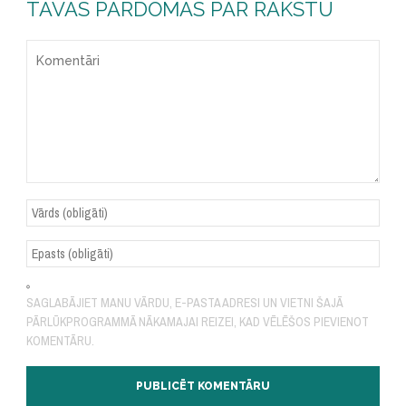
TAVAS PĀRDOMAS PAR RAKSTU
SAGLABĀJIET MANU VĀRDU, E-PASTA ADRESI UN VIETNI ŠAJĀ
PĀRLŪKPROGRAMMĀ NĀKAMAJAI REIZEI, KAD VĒLĒŠOS PIEVIENOT
KOMENTĀRU.