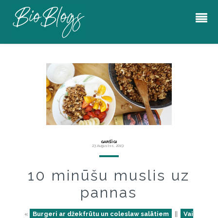
GARŠĪGI
23 Augustss, 2019
10 minūšu muslis uz
pannas
«
Burgeri ar džekfrūtu un coleslaw salātiem
||
Vai