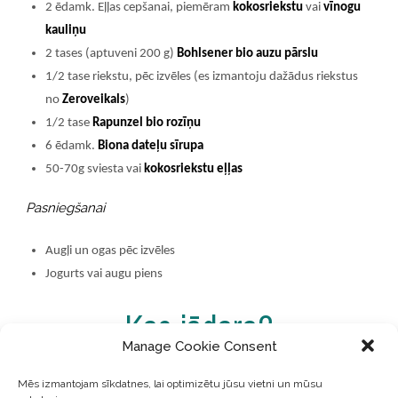
2 ēdamk. Eļļas cepšanai, piemēram
kokosriekstu
vai
vīnogu
kauliņu
2 tases (aptuveni 200 g)
Bohlsener bio auzu pārslu
1/2 tase riekstu, pēc izvēles (es izmantoju dažādus riekstus
no
Zeroveikals
)
1/2 tase
Rapunzel bio rozīņu
6 ēdamk.
Biona dateļu sīrupa
50-70g sviesta vai
kokosriekstu eļļas
Pasniegšanai
Augļi un ogas pēc izvēles
Jogurts vai augu piens
Kas jādara?
Manage Cookie Consent
Pannā uzsilda 2 ēdamk. eļļas un aptuveni 5 minūtes
Mēs izmantojam sīkdatnes, lai optimizētu jūsu vietni un mūsu