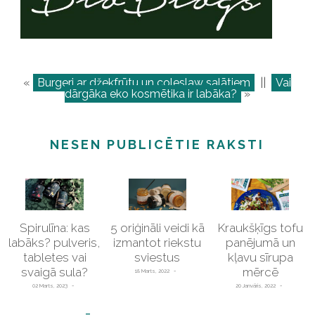
«
Burgeri ar džekfrūtu un coleslaw salātiem
||
Vai
dārgāka eko kosmētika ir labāka?
»
NESEN PUBLICĒTIE RAKSTI
Spirulīna: kas
5 oriģināli veidi kā
Kraukšķīgs tofu
labāks? pulveris,
izmantot riekstu
panējumā un
tabletes vai
sviestus
kļavu sīrupa
svaigā sula?
mērcē
18 Marts, 2022
02 Marts, 2023
20 Janvāris, 2022