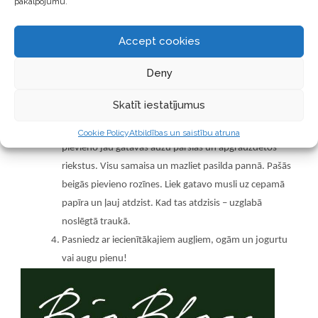
apcep auzu pārslas, nepārtraukti maisot, lai tās
pakalpojumu.
nepiedegtu. Apceptās pārslas uzber uz cepamā papīra
un atdzesē.
Accept cookies
Tikmēr pannā 1-2 minūtes apgrauzdē riekstus viegli
Deny
kraukšķīgus. Kad apgrauzdēti, tos liek malā atdzesēties.
Pannā izkausē 50-70 g sviestu vai kokosriekstu eļļu un
Skatīt iestatījumus
pievieno dateļu sīrupu. Uz lēnas uguns maisa, kamēr
veidojas viendabīgs sīrups. Turpat pannā pie sīrupa
Cookie Policy
Atbildības un saistību atruna
pievieno jau gatavās auzu pārslas un apgrauzdētos
riekstus. Visu samaisa un mazliet pasilda pannā. Pašās
beigās pievieno rozīnes. Liek gatavo musli uz cepamā
papīra un ļauj atdzist. Kad tas atdzisis – uzglabā
noslēgtā traukā.
Pasniedz ar iecienītākajiem augļiem, ogām un jogurtu
vai augu pienu!