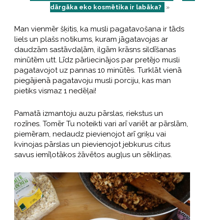
dārgāka eko kosmētika ir labāka?
»
Man vienmēr šķitis, ka musli pagatavošana ir tāds
liels un plašs notikums, kuram jāgatavojas ar
daudzām sastāvdaļām, ilgām krāsns sildīšanas
minūtēm utt. Līdz pārliecinājos par pretējo musli
pagatavojot uz pannas 10 minūtēs. Turklāt vienā
piegājienā pagatavoju musli porciju, kas man
pietiks vismaz 1 nedēļai!
Pamatā izmantoju auzu pārslas, riekstus un
rozīnes. Tomēr Tu noteikti vari arī variēt ar pārslām,
piemēram, nedaudz pievienojot arī griķu vai
kvinojas pārslas un pievienojot jebkurus citus
savus iemīļotākos žāvētos augļus un sēkliņas.