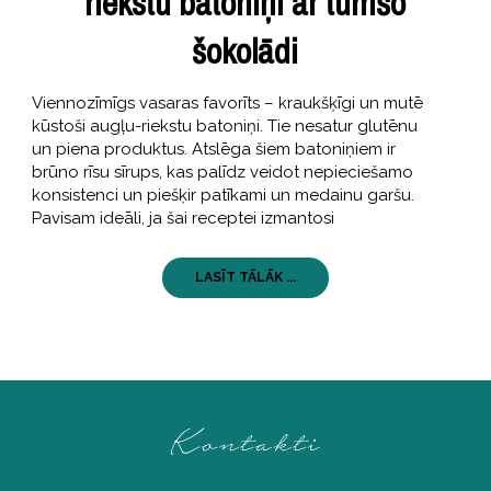
riekstu batoniņi ar tumšo
šokolādi
Viennozīmīgs vasaras favorīts – kraukšķīgi un mutē
kūstoši augļu-riekstu batoniņi. Tie nesatur glutēnu
un piena produktus. Atslēga šiem batoniņiem ir
brūno rīsu sīrups, kas palīdz veidot nepieciešamo
konsistenci un piešķir patīkami un medainu garšu.
Pavisam ideāli, ja šai receptei izmantosi
LASĪT TĀLĀK ...
Kontakti