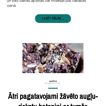
un bez vainas apziņas var notiesāt pat vairākas
vienā
LASĪT TĀLĀK ...
GARŠĪGI
26 Augustss, 2017
Ātri pagatavojami žāvēto augļu-