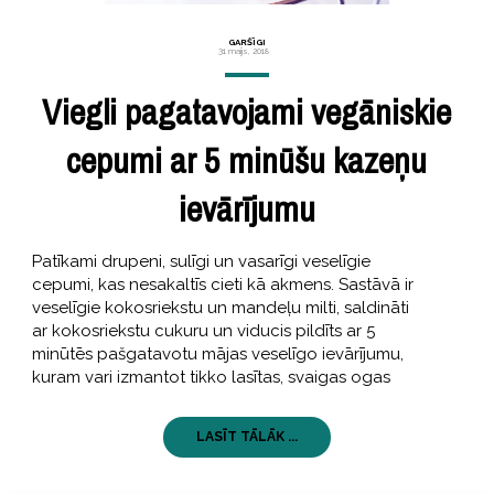
GARŠĪGI
31 maijs, 2018
Viegli pagatavojami vegāniskie
cepumi ar 5 minūšu kazeņu
ievārījumu
Patīkami drupeni, sulīgi un vasarīgi veselīgie
cepumi, kas nesakaltīs cieti kā akmens. Sastāvā ir
veselīgie kokosriekstu un mandeļu milti, saldināti
ar kokosriekstu cukuru un viducis pildīts ar 5
minūtēs pašgatavotu mājas veselīgo ievārījumu,
kuram vari izmantot tikko lasītas, svaigas ogas
LASĪT TĀLĀK ...