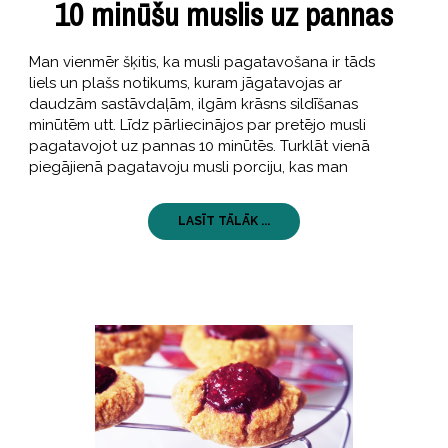
10 minūšu muslis uz pannas
Man vienmēr šķitis, ka musli pagatavošana ir tāds
liels un plašs notikums, kuram jāgatavojas ar
daudzām sastāvdaļām, ilgām krāsns sildīšanas
minūtēm utt. Līdz pārliecinājos par pretējo musli
pagatavojot uz pannas 10 minūtēs. Turklāt vienā
piegājienā pagatavoju musli porciju, kas man
LASĪT TĀLĀK ...