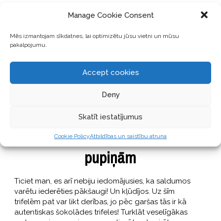
Manage Cookie Consent
Mēs izmantojam sīkdatnes, lai optimizētu jūsu vietni un mūsu
pakalpojumu.
Accept cookies
Deny
GARŠĪGI
28 Novembris, 2017
Skatīt iestatījumus
Šokolādes trifeles ar melnajām
Cookie Policy
Atbildības un saistību atruna
pupiņām
Ticiet man, es arī nebiju iedomājusies, ka saldumos
varētu iederēties pākšaugi! Un kļūdījos. Uz šīm
trifelēm pat var likt derības, jo pēc garšas tās ir kā
autentiskas šokolādes trifeles! Turklāt veselīgākas